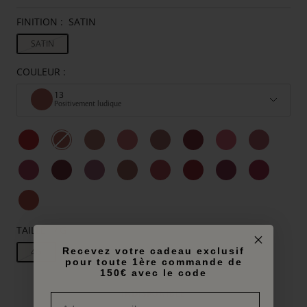
FINITION :
SATIN
SATIN
COULEUR :
13
Positivement ludique
TAILLE:
4G
Recevez votre cadeau exclusif
4G
pour toute 1ère commande de
150€ avec le code
INDISPONIBLE