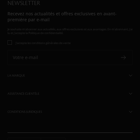
NEWSLETTER
Recevez nos actualités et offres exclusives en avant-
première par e-mail
Je souhaite m'abonner aux actualités, aux offres exclusives et aux avantages. En m'abonnant, j'ai
lu et j'accepte
la Politique de confidentialité.
J'accepte les conditions générales de vente
Votre e-mail
LA MARQUE
ASSISTANCE CLIENTÈLE
CONDITIONS JURIDIQUES