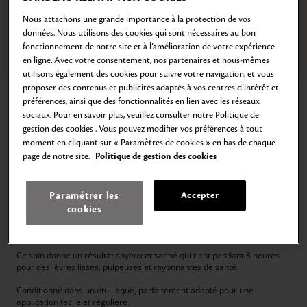
Nous attachons une grande importance à la protection de vos
données. Nous utilisons des cookies qui sont nécessaires au bon
fonctionnement de notre site et à l’amélioration de votre expérience
Zoom
en ligne. Avec votre consentement, nos partenaires et nous-mêmes
Aller
Aller
Aller
Aller
Aller
Aller
Aller
Aller
utilisons également des cookies pour suivre votre navigation, et vous
au
au
au
au
au
au
au
au
slide
slide
slide
slide
slide
slide
slide
slide
proposer des contenus et publicités adaptés à vos centres d’intérêt et
Accueil
Rouge à Lèvres
1
2
3
4
5
6
7
8
préférences, ainsi que des fonctionnalités en lien avec les réseaux
ROUGE À LÈVRES
sociaux. Pour en savoir plus, veuillez consulter notre Politique de
gestion des cookies . Vous pouvez modifier vos préférences à tout
Infusé de Soin. Fini Satiné
moment en cliquant sur « Paramètres de cookies » en bas de chaque
page de notre site.
Politique de gestion des cookies
72,00€
EPUISÉ
4
g
18.000,00€
/
kg
1 avis
Paramétrer les
Accepter
Un Rouge à Lèvres haut de gamme doté d'un embout en forme de
cookies
pétale qui enveloppe les lèvres d'une couleur haute définition intense et
lumineuse et procure une hydratation optimale et durable.
Ce soin donne un résultat soyeux et satiné qui tient pendant 8 heures
pour des lèvres lisses, pulpeuses et rayonnantes de santé.
Conditionné dans un étui laqué, parfaitement adapté pour une
application facile et régulière.