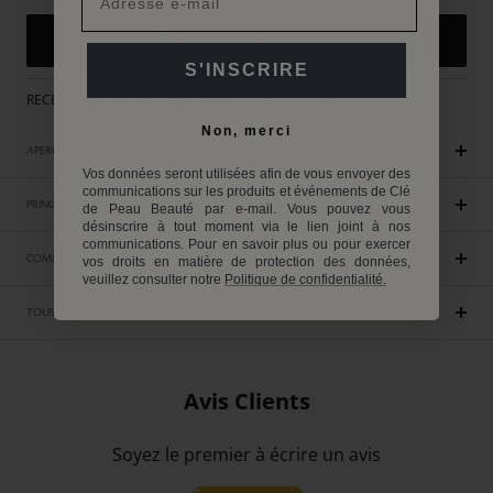
ME PRÉVENIR DU RETOUR EN STOCK
S'INSCRIRE
RECEVEZ UN CADEAU EXCLUSIF DES 250€ D'ACHAT
Non, merci
APERÇU
Vos données seront utilisées afin de vous envoyer des
communications sur les produits et événements de Clé
PRINCIPAUX AVANTAGES
de Peau Beauté par e-mail. Vous pouvez vous
désinscrire à tout moment via le lien joint à nos
communications. Pour en savoir plus ou pour exercer
COMMENT UTILISER
vos droits en matière de protection des données,
veuillez consulter notre
Politique de confidentialité.
TOUS LES INGRÉDIENTS
Avis Clients
Soyez le premier à écrire un avis