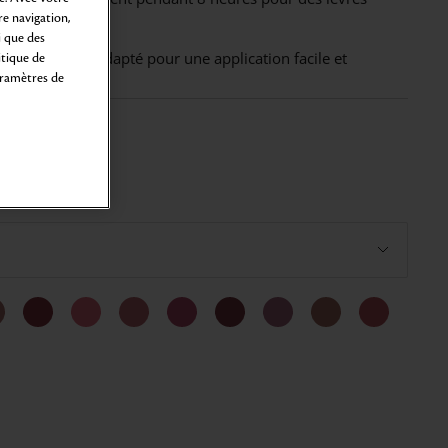
 de santé.
e navigation,
i que des
 parfaitement adapté pour une application facile et
itique de
aramètres de