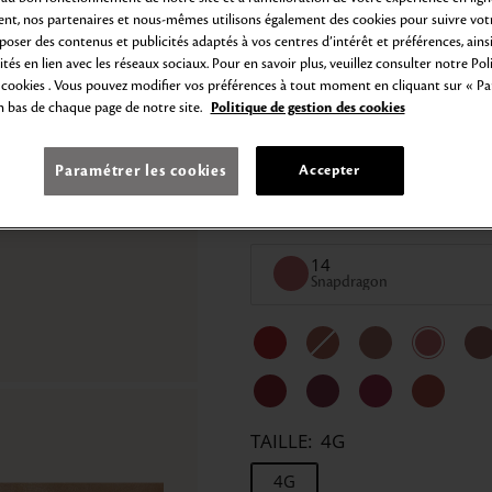
lisses, pulpeuses et rayonnantes
t, nos partenaires et nous-mêmes utilisons également des cookies pour suivre votr
poser des contenus et publicités adaptés à vos centres d’intérêt et préférences, ains
Conditionné dans un étui laqué,
tés en lien avec les réseaux sociaux. Pour en savoir plus, veuillez consulter notre Pol
régulière.
 cookies . Vous pouvez modifier vos préférences à tout moment en cliquant sur « P
n bas de chaque page de notre site.
Politique de gestion des cookies
FINITION :
SATIN
SATIN
Paramétrer les cookies
Accepter
COULEUR :
14
Snapdragon
TAILLE:
4G
4G