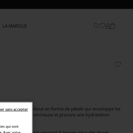
LA MARQUE
me doté d'un embout en forme de pétale qui enveloppe les
er sans accepter
nition intense et lumineuse et procure une hydratation
ies qui sont
x et satiné qui tient pendant 8 heures pour des lèvres
e. Avec votre