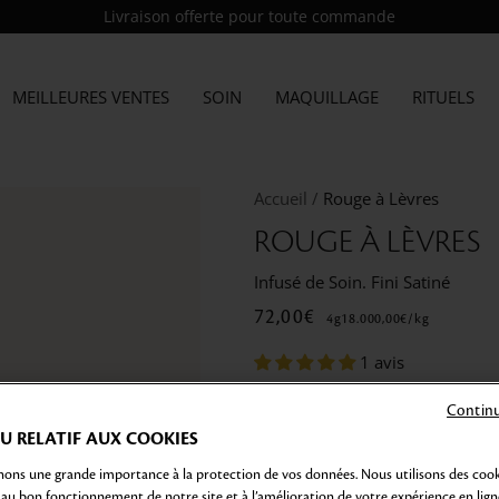
Livraison offerte pour toute commande
MEILLEURES VENTES
SOIN
MAQUILLAGE
RITUELS
Accueil
Rouge à Lèvres
ROUGE À LÈVRES
Infusé de Soin. Fini Satiné
72,00€
4
g
18.000,00€
/
kg
1 avis
Un Rouge à Lèvres haut de gam
Continu
lèvres d'une couleur haute défi
 RELATIF AUX COOKIES
optimale et durable.
ons une grande importance à la protection de vos données. Nous utilisons des cook
Ce soin donne un résultat soyeu
 au bon fonctionnement de notre site et à l’amélioration de votre expérience en lign