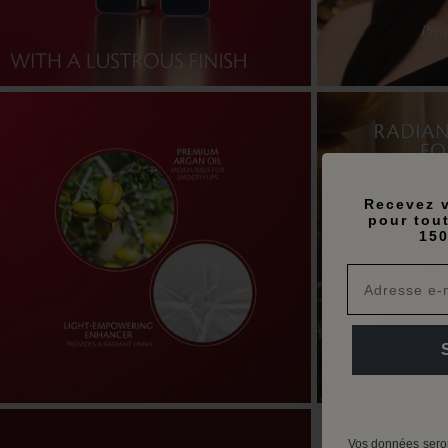
Recevez v
pour tou
150
Vos données seron