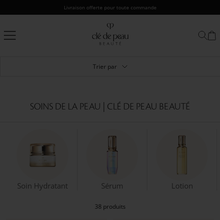
Passer
Livraison offerte pour toute commande
au
contenu
Clé
de
Peau
Beauté
Trier par
SOINS DE LA PEAU | CLÉ DE PEAU BEAUTÉ
Soin Hydratant
Sérum
Lotion
38 produits