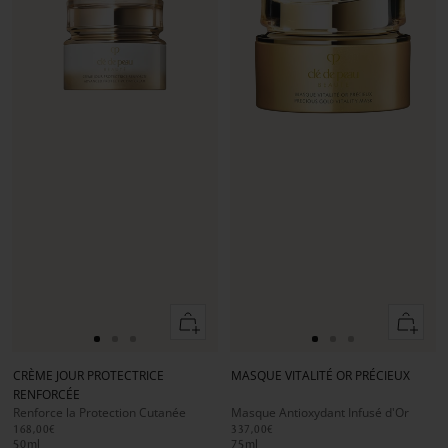
Ajouter
Ajouter
au
au
Aller
Aller
Aller
Aller
Aller
Aller
panier
panier
au
au
au
au
au
au
CRÈME JOUR PROTECTRICE
MASQUE VITALITÉ OR PRÉCIEUX
slide
slide
slide
slide
slide
slide
RENFORCÉE
1
1
2
1
1
2
Renforce la Protection Cutanée
Masque Antioxydant Infusé d'Or
168,00€
337,00€
50
ml
75
ml