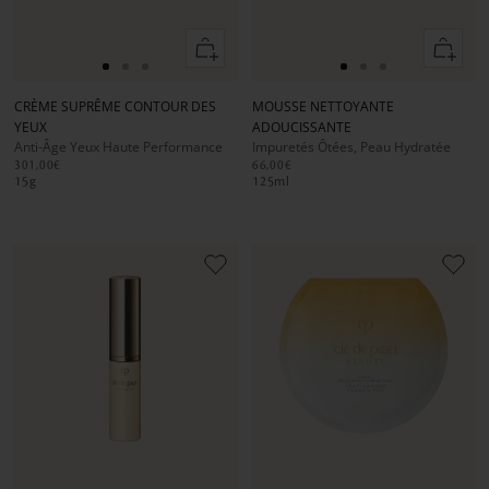
Ajouter
Ajouter
au
au
Aller
Aller
Aller
Aller
Aller
Aller
panier
panier
au
au
au
au
au
au
CRÈME SUPRÊME CONTOUR DES
MOUSSE NETTOYANTE
slide
slide
slide
slide
slide
slide
YEUX
ADOUCISSANTE
1
1
2
1
1
2
Anti-Âge Yeux Haute Performance
Impuretés Ôtées, Peau Hydratée
301,00€
66,00€
15
g
125
ml