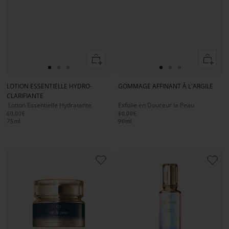
Ajouter
Ajouter
au
au
Aller
Aller
Aller
Aller
Aller
Aller
panier
panier
au
au
au
au
au
au
LOTION ESSENTIELLE HYDRO-
GOMMAGE AFFINANT À L'ARGILE
slide
slide
slide
slide
slide
slide
CLARIFIANTE
1
1
2
1
1
2
Lotion Essentielle Hydratante
Exfolie en Douceur la Peau
60,00€
80,00€
75
ml
90
ml