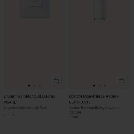
Ajouter
Ajouter
au
au
Aller
Aller
Aller
Aller
Aller
Aller
panier
panier
au
au
au
au
au
au
LINGETTES DÉMAQUILLANTES
LOTION ESSENTIELLE HYDRO-
slide
slide
slide
slide
slide
slide
VISAGE
CLARIFIANTE
1
1
2
1
1
2
Lingettes Infusées de Soin
Lotion Essentielle Hydratante
127,00€
41,00€
170
ml