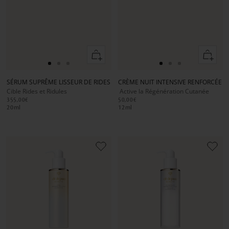
Ajouter
Ajouter
au
au
Aller
Aller
Aller
Aller
Aller
Aller
panier
panier
au
au
au
au
au
au
SÉRUM SUPRÊME LISSEUR DE RIDES
CRÈME NUIT INTENSIVE RENFORCÉE
slide
slide
slide
slide
slide
slide
Cible Rides et Ridules
Active la Régénération Cutanée
1
1
2
1
1
2
355,00€
50,00€
20
ml
12
ml