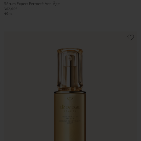
Sérum Expert Fermeté Anti-Âge
1
1
2
362,00€
40
ml