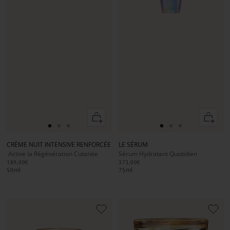
Ajouter
Ajouter
au
au
Aller
Aller
Aller
Aller
Aller
Aller
panier
panier
au
au
au
au
au
au
CRÈME NUIT INTENSIVE RENFORCÉE
LE SÉRUM
slide
slide
slide
slide
slide
slide
Active la Régénération Cutanée
Sérum Hydratant Quotidien
1
1
2
1
1
2
189,00€
373,00€
50
ml
75
ml