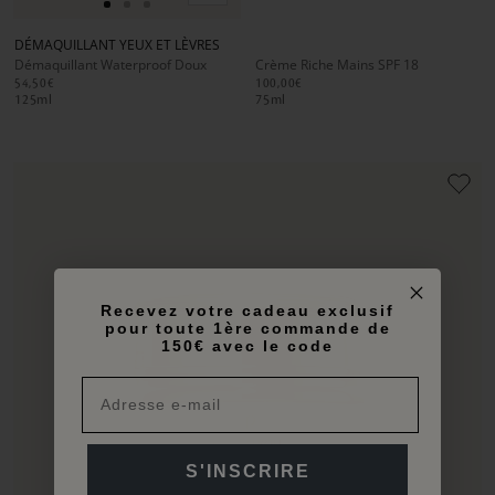
Aller
Aller
Aller
panier
au
au
au
DÉMAQUILLANT YEUX ET LÈVRES
slide
slide
slide
Démaquillant Waterproof Doux
Crème Riche Mains SPF 18
1
1
2
54,50€
100,00€
125
ml
75
ml
Recevez votre cadeau exclusif
pour toute 1ère commande de
150€ avec le code
S'INSCRIRE