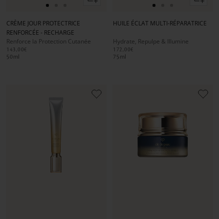
au
au
Aller
Aller
Aller
Aller
Aller
Aller
panier
panier
au
au
au
au
au
au
CRÈME JOUR PROTECTRICE
HUILE ÉCLAT MULTI-RÉPARATRICE
slide
slide
slide
slide
slide
slide
RENFORCÉE - RECHARGE
1
1
2
1
1
2
Renforce la Protection Cutanée
Hydrate, Repulpe & Illumine
143,00€
172,00€
50
ml
75
ml