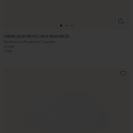
Ajouter
au
Aller
Aller
Aller
panier
au
au
au
CRÈME JOUR PROTECTRICE RENFORCÉE
slide
slide
slide
Renforce la Protection Cutanée
1
1
2
45,00€
12
ml