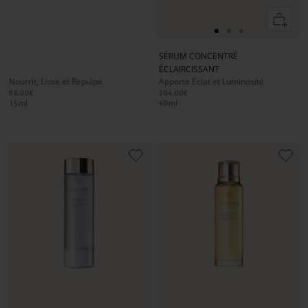
Ajouter
au
Aller
Aller
Aller
panier
au
au
au
SÉRUM CONCENTRÉ
slide
slide
slide
ÉCLAIRCISSANT
1
1
2
Nourrit, Lisse et Repulpe
Apporte Eclat et Luminosité
98,00€
204,00€
15
ml
40
ml