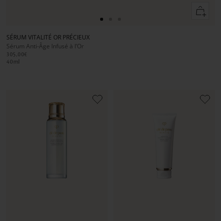
Ajouter
au
Aller
Aller
Aller
panier
au
au
au
SÉRUM VITALITÉ OR PRÉCIEUX
slide
slide
slide
Sérum Anti-Âge Infusé à l’Or
1
1
2
305,00€
40
ml