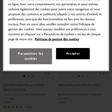
en ligne. Avec votre consentement, nos partenaires et nous-mêmes
utilisons également des cookies pour suivre votre navigation, et vous
proposer des contenus et publicités adaptés à vos centres d’intérêt et
préférences, ainsi que des fonctionnalités en lien avec les réseaux
sociaux. Pour en savoir plus, veuillez consulter notre Politique de
gestion des cookies . Vous pouvez modifier vos préférences à tout
moment en cliquant sur « Paramètres de cookies » en bas de chaque
page de notre site.
Politique de gestion des cookies
Paramétrer les
Accepter
cookies
Ajouter
Ajouter
au
au
Aller
Aller
Aller
Aller
Aller
Aller
panier
panier
au
au
au
au
au
au
LOTION ESSENTIELLE HYDRO-
EMULSION JOUR PROTECTRICE
slide
slide
slide
slide
slide
slide
ADOUCISSANTE
1
1
2
1
1
2
Lotion Essentielle Hydratante
Renforce la Protection Cutanée
127,00€
158,00€
170
ml
125
ml
1 avis