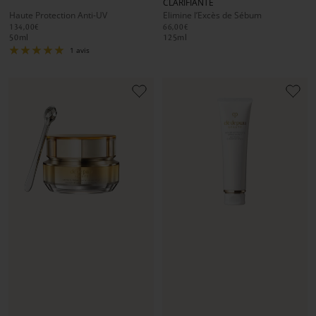
CLARIFIANTE
1
1
2
1
1
2
Haute Protection Anti-UV
Elimine l’Excès de Sébum
134,00€
66,00€
50
ml
125
ml
1 avis