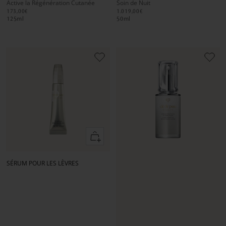
Active la Régénération Cutanée
Soin de Nuit
1
1
2
1
1
2
173,00€
1.019,00€
125
ml
50
ml
Ajouter
au
panier
SÉRUM POUR LES LÈVRES