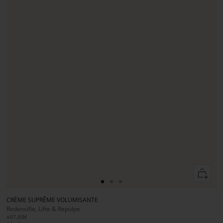
Ajouter
au
Aller
Aller
Aller
panier
au
au
au
CRÈME SUPRÊME VOLUMISANTE
slide
slide
slide
Redensifie, Lifte & Repulpe
1
1
2
407,00€