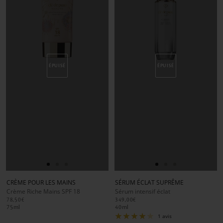
ÉPUISÉ
ÉPUISÉ
Aller
Aller
Aller
Aller
Aller
Aller
au
au
au
au
au
au
CRÈME POUR LES MAINS
SÉRUM ÉCLAT SUPRÊME
slide
slide
slide
slide
slide
slide
Crème Riche Mains SPF 18
Sérum intensif éclat
1
1
2
1
1
2
78,50€
349,00€
75
ml
40
ml
1 avis