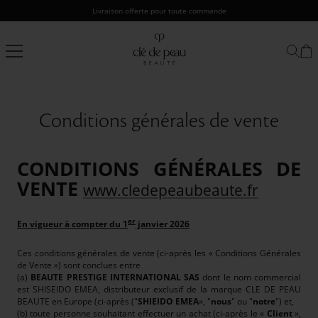
Passer
Livraison offerte pour toute commande
au
contenu
Clé
de
Peau
Beauté
Conditions générales de vente
CONDITIONS GÉNÉRALES DE
VENTE
www.
cledepeaubeaute.fr
er
En vigueur à compter du 1
janvier 2026
Ces conditions générales de vente (ci-après les « Conditions Générales
de Vente ») sont conclues entre
(a)
BEAUTE PRESTIGE INTERNATIONAL SAS
dont le nom commercial
est SHISEIDO EMEA, distributeur exclusif de la marque CLE DE PEAU
BEAUTE en Europe (ci-après ("
SHIEIDO EMEA
», "
nous
" ou "
notre
") et,
(b) toute personne souhaitant effectuer un achat (ci-après le «
Client
»,