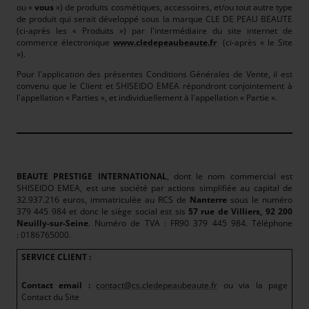
ou «
vous
») de produits cosmétiques, accessoires, et/ou tout autre type
de produit qui serait développé sous la marque CLE DE PEAU BEAUTE
(ci-après les « Produits ») par l'intermédiaire du site internet de
commerce électronique
www.cledepeaubeaute.fr
(ci-après « le Site
»).
Pour l'application des présentes Conditions Générales de Vente, il est
convenu que le Client et SHISEIDO EMEA répondront conjointement à
l'appellation « Parties », et individuellement à l'appellation « Partie ».
BEAUTE PRESTIGE INTERNATIONAL
, dont le nom commercial est
SHISEIDO EMEA, est une société par actions simplifiée au capital de
32.937.216 euros, immatriculée au RCS de
Nanterre
sous le numéro
379 445 984 et donc le siège social est sis
57 rue de Villiers, 92 200
Neuilly-sur-Seine
. Numéro de TVA : FR90 379 445 984. Téléphone
: 0186765000.
SERVICE CLIENT :
Contact email :
contact@cs.cledepeaubeaute.fr
ou via la page
Contact du Site