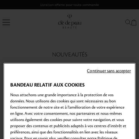
Passer
Livraison offerte pour toute commande
au
contenu
Clé
de
Peau
Beauté
NOUVEAUTÉS
Continuer sans accepter
BANDEAU RELATIF AUX COOKIES
Nous attachons une grande importance à la protection de vos
données. Nous utilisons des cookies qui sont nécessaires au bon
Sélection Cadeau
fonctionnement de notre site et à l’amélioration de votre expérience
en ligne. Avec votre consentement, nos partenaires et nous-mêmes
utilisons également des cookies pour suivre votre navigation, et vous
proposer des contenus et publicités adaptés à vos centres d’intérêt et
préférences, ainsi que des fonctionnalités en lien avec les réseaux
sociaux. Pour en savoir plus, veuillez consulter notre Politique de