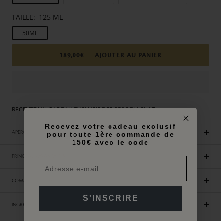
TAILLE:
125 ML
50ML
189,00€
AJOUTER AU PANIER
RECEVEZ UN CADEAU EXCLUSIF DES 250€ D'ACHAT
Recevez votre cadeau exclusif
APERÇU
pour toute 1ère commande de
150€ avec le code
PRINCIPAUX AVANTAGES
COMMENT UTILISER
S'INSCRIRE
INGRÉDIENTS