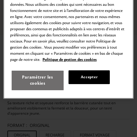
données. Nous utilisons des cookies qui sont nécessaires au bon
fonctionnement de notre site et à l’amélioration de votre expérience
en ligne. Avec votre consentement, nos partenaires et nous-mêmes
utilisons également des cookies pour suivre votre navigation, et vous
Zoom
Aller
Aller
Aller
Aller
Aller
Aller
Aller
Aller
proposer des contenus et publicités adaptés à vos centres d’intérêt et
au
au
au
au
au
au
au
au
préférences, ainsi que des fonctionnalités en lien avec les réseaux
slide
slide
slide
slide
slide
slide
slide
slide
sociaux. Pour en savoir plus, veuillez consulter notre Politique de
Accueil
Tous les soins de la peau
Soin Hydratant
1
2
3
4
5
6
7
8
gestion des cookies . Vous pouvez modifier vos préférences à tout
CRÈME NUIT INTENSIVE RENFORCÉE
moment en cliquant sur « Paramètres de cookies » en bas de chaque
page de notre site.
Politique de gestion des cookies
Active la Régénération Cutanée
189,00€
50
ml
3.780,00€
/
L
Paramétrer les
Accepter
Une crème de nuit profondément hydratante qui s'adapte aux rythmes
cookies
nocturnes pour aider la peau à se remettre des agressions et de la
sécheresse de la journée.
Sa texture riche et soyeuse renforce la barrière cutanée tout en
améliorant visiblement la fermeté et la douceur, pour un teint
d'apparence jeune.
FORMAT :
ORIGINAL
ORIGINAL
RECHARGE
FORMAT VOYAGE