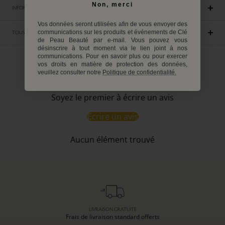
Non, merci
INFORMATIONS ENVIRONNEMENTALES
Vos données seront utilisées afin de vous envoyer des
communications sur les produits et événements de Clé
TOUS LES INGRÉDIENTS
de Peau Beauté par e-mail. Vous pouvez vous
désinscrire à tout moment via le lien joint à nos
communications. Pour en savoir plus ou pour exercer
vos droits en matière de protection des données,
Avis Clients
veuillez consulter notre
Politique de confidentialité.
Soyez le premier à écrire un avis
Écrire un avis
Aucun élément trouvé
LIVRAISON GRATUITE
Frais de livraison standard offerts