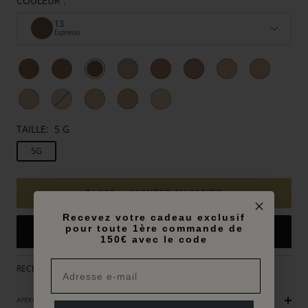
COULEUR :
13
Espresso
TAILLE:
5 G
5G
74,00€
AJOUTER AU PANIER
Recevez votre cadeau exclusif
pour toute 1ère commande de
ACHETER MAINTENANT
150€ avec le code
RECEVEZ UN CADEAU EXCLUSIF DES 250€ D'ACHAT
APERÇU