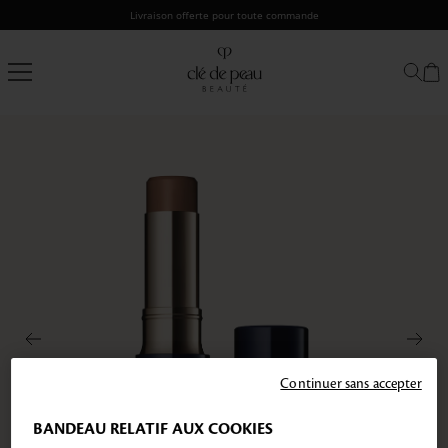
Passer
Livraison offerte pour toute commande
au
contenu
Clé
de
Peau
Beauté
Continuer sans accepter
BANDEAU RELATIF AUX COOKIES