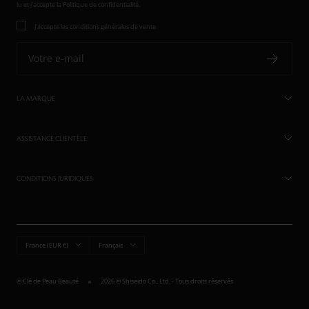
lu et j'accepte
la Politique de confidentialité.
J'accepte les conditions générales de vente
Votre e-mail
LA MARQUE
ASSISTANCE CLIENTÈLE
CONDITIONS JURIDIQUES
Pays/région
Langue
France (EUR €)
Français
© Clé de Peau Beauté
2026 © Shiseido Co., Ltd. - Tous droits réservés