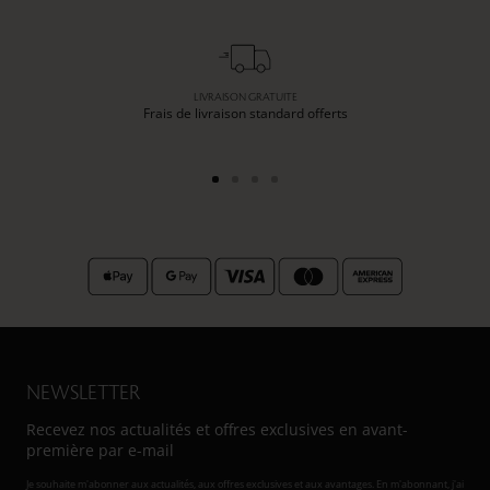
LIVRAISON GRATUITE
Frais de livraison standard offerts
Aller
Aller
Aller
Aller
au
au
au
au
slide
slide
slide
slide
1
2
3
4
NEWSLETTER
Recevez nos actualités et offres exclusives en avant-
première par e-mail
Je souhaite m'abonner aux actualités, aux offres exclusives et aux avantages. En m'abonnant, j'ai