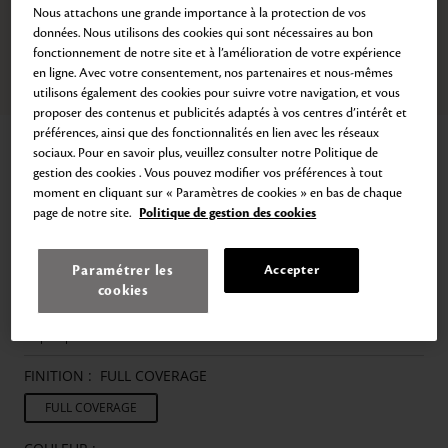
Nous attachons une grande importance à la protection de vos
données. Nous utilisons des cookies qui sont nécessaires au bon
fonctionnement de notre site et à l’amélioration de votre expérience
en ligne. Avec votre consentement, nos partenaires et nous-mêmes
Zoom
utilisons également des cookies pour suivre votre navigation, et vous
Aller
Aller
Aller
Aller
Aller
Aller
au
au
au
au
au
au
proposer des contenus et publicités adaptés à vos centres d’intérêt et
slide
slide
slide
slide
slide
slide
préférences, ainsi que des fonctionnalités en lien avec les réseaux
Accueil
Correcteur
1
2
3
4
5
6
sociaux. Pour en savoir plus, veuillez consulter notre Politique de
CORRECTEUR
gestion des cookies . Vous pouvez modifier vos préférences à tout
moment en cliquant sur « Paramètres de cookies » en bas de chaque
Anti-cernes haute couvrance
page de notre site.
Politique de gestion des cookies
74,00€
5
g
14.800,00€
/
kg
Conçu pour masquer subtilement les imperfections, sa forme en stick
Paramétrer les
Accepter
permet des retouches faciles sur l'ensemble du visage.
cookies
Sa texture incroyablement douce offre un fini parfaitement homogène,
inspiré par l'éclat d'un diamant.
FINITION :
FULL COVERAGE
FULL COVERAGE