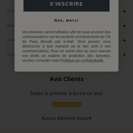
S'INSCRIRE
COMMENT UTILISER
Non, merci
INGRÉDIENTS
Vos données seront utilisées afin de vous envoyer des
communications sur les produits et événements de Clé
INFORMATIONS ENVIRONNEMENTALES
de Peau Beauté par e-mail. Vous pouvez vous
désinscrire à tout moment via le lien joint à nos
communications. Pour en savoir plus ou pour exercer
TOUS LES INGRÉDIENTS
vos droits en matière de protection des données,
veuillez consulter notre
Politique de confidentialité.
Avis Clients
Soyez le premier à écrire un avis
Écrire un avis
Aucun élément trouvé