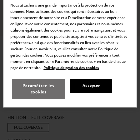
Nous attachons une grande importance à la protection de vos
données. Nous utilisons des cookies qui sont nécessaires au bon
fonctionnement de notre site et à l’amélioration de votre expérience
en ligne. Avec votre consentement, nos partenaires et nous-mêmes
Zoom
Aller
Aller
Aller
Aller
Aller
Aller
utilisons également des cookies pour suivre votre navigation, et vous
au
au
au
au
au
au
proposer des contenus et publicités adaptés à vos centres d’intérêt et
slide
slide
slide
slide
slide
slide
préférences, ainsi que des fonctionnalités en lien avec les réseaux
Accueil
Correcteur
1
2
3
4
5
6
sociaux. Pour en savoir plus, veuillez consulter notre Politique de
CORRECTEUR
gestion des cookies . Vous pouvez modifier vos préférences à tout
moment en cliquant sur « Paramètres de cookies » en bas de chaque
Anti-cernes haute couvrance
page de notre site.
Politique de gestion des cookies
74,00€
5
g
14.800,00€
/
kg
Conçu pour masquer subtilement les imperfections, sa forme en stick
Paramétrer les
Accepter
permet des retouches faciles sur l'ensemble du visage.
cookies
Sa texture incroyablement douce offre un fini parfaitement homogène,
inspiré par l'éclat d'un diamant.
FINITION :
FULL COVERAGE
FULL COVERAGE