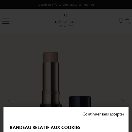
Passer
Livraison offerte pour toute commande
au
contenu
Clé
de
Peau
Beauté
Continuer sans accepter
BANDEAU RELATIF AUX COOKIES