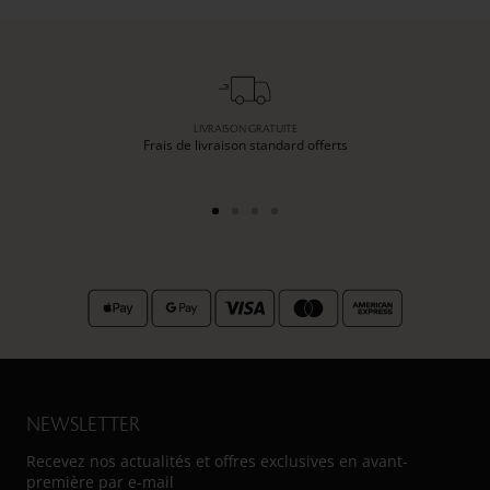
LIVRAISON GRATUITE
Frais de livraison standard offerts
Aller
Aller
Aller
Aller
au
au
au
au
slide
slide
slide
slide
1
2
3
4
NEWSLETTER
Recevez nos actualités et offres exclusives en avant-
première par e-mail