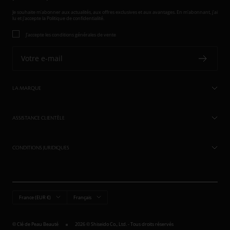
Je souhaite m'abonner aux actualités, aux offres exclusives et aux avantages. En m'abonnant, j'ai
lu et j'accepte
la Politique de confidentialité.
J'accepte les conditions générales de vente
Votre e-mail
LA MARQUE
ASSISTANCE CLIENTÈLE
CONDITIONS JURIDIQUES
Pays/région
Langue
France (EUR €)
Français
© Clé de Peau Beauté
2026 © Shiseido Co., Ltd. - Tous droits réservés