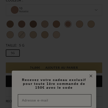
COULEUR :
10
Noisette
TAILLE:
5 G
5G
74,00€
AJOUTER AU PANIER
Recevez votre cadeau exclusif
pour toute 1ère commande de
150€ avec le code
Plus de moyens de paiement
RECEVEZ UN CADEAU EXCLUSIF DES 250€ D'ACHAT