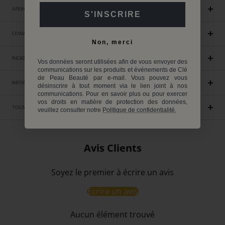
APERÇU
S'INSCRIRE
COMMENT UTILISER
Non, merci
INGRÉDIENTS
Vos données seront utilisées afin de vous envoyer des
communications sur les produits et événements de Clé
de Peau Beauté par e-mail. Vous pouvez vous
INFORMATIONS ENVIRONNEMENTALES
désinscrire à tout moment via le lien joint à nos
communications. Pour en savoir plus ou pour exercer
vos droits en matière de protection des données,
TOUS LES INGRÉDIENTS
veuillez consulter notre
Politique de confidentialité.
Avis Clients
Soyez le premier à écrire un avis
Écrire un avis
Aucun élément trouvé