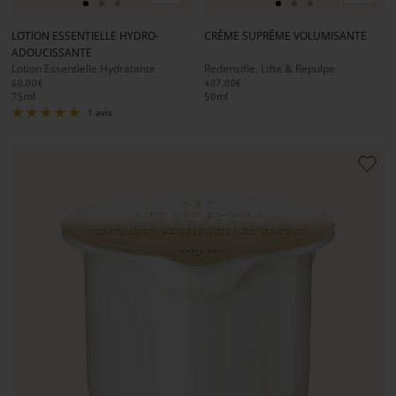
Aller
Aller
Aller
Aller
Aller
Aller
panier
panier
au
au
au
au
au
au
LOTION ESSENTIELLE HYDRO-
CRÈME SUPRÊME VOLUMISANTE
slide
slide
slide
slide
slide
slide
ADOUCISSANTE
1
1
2
1
1
2
Lotion Essentielle Hydratante
Redensifie, Lifte & Repulpe
60,00€
407,00€
75
ml
50
ml
1 avis