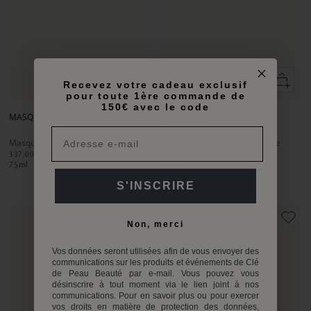
Ajouter
Ajouter
Recevez votre cadeau exclusif
au
au
pour toute 1ère commande de
Aller
Aller
Aller
Aller
Aller
Aller
panier
panier
150€ avec le code
au
au
au
au
au
au
MASQUE VITALITÉ OR PRÉCIEUX
CRÈME JOUR PROTECTRICE
slide
slide
slide
slide
slide
slide
RENFORCÉE
1
1
2
1
1
2
Masque Antioxydant Infusé d'Or
Renforce la Protection Cutanée
337,00€
168,00€
75
ml
50
ml
S'INSCRIRE
Non, merci
Vos données seront utilisées afin de vous envoyer des
communications sur les produits et événements de Clé
de Peau Beauté par e-mail. Vous pouvez vous
désinscrire à tout moment via le lien joint à nos
communications. Pour en savoir plus ou pour exercer
vos droits en matière de protection des données,