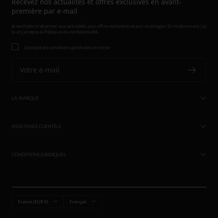
Recevez nos actualités et offres exclusives en avant-
première par e-mail
Je souhaite m'abonner aux actualités, aux offres exclusives et aux avantages. En m'abonnant, j'ai
lu et j'accepte
la Politique de confidentialité.
J'accepte les conditions générales de vente
Votre e-mail
LA MARQUE
ASSISTANCE CLIENTÈLE
CONDITIONS JURIDIQUES
Pays/région
Langue
France (EUR €)
Français