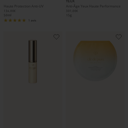
YEUX
1
1
2
1
1
2
Haute Protection Anti-UV
Anti-Âge Yeux Haute Performance
134,00€
301,00€
50
ml
15
g
1 avis