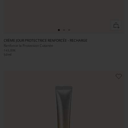
Ajouter
au
Aller
Aller
Aller
panier
au
au
au
CRÈME JOUR PROTECTRICE RENFORCÉE - RECHARGE
slide
slide
slide
Renforce la Protection Cutanée
1
1
2
143,00€
50
ml