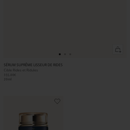
Ajouter
au
Aller
Aller
Aller
panier
au
au
au
SÉRUM SUPRÊME LISSEUR DE RIDES
slide
slide
slide
Cible Rides et Ridules
1
1
2
355,00€
20
ml