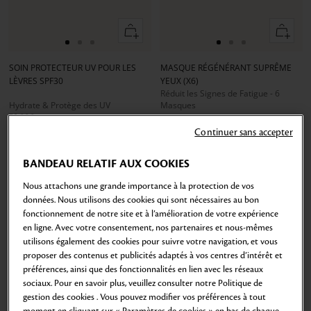
Ajouter
Ajouter
au
au
Aller
Aller
Aller
Aller
Aller
Aller
panier
panier
au
au
au
au
au
au
SOIN PROTECTEUR UV POUR LES
MASQUE RÉGÉNÉRANT SUPRÊME
slide
slide
slide
slide
slide
slide
LÈVRES SPF30
YEUX (X6)
1
1
2
1
1
2
Réduit les Signes de Fatigue - 6
Hydrate & Protège des UV
Masques
72,00€
178,50€
4
g
Continuer sans accepter
BANDEAU RELATIF AUX COOKIES
Nous attachons une grande importance à la protection de vos
données. Nous utilisons des cookies qui sont nécessaires au bon
fonctionnement de notre site et à l’amélioration de votre expérience
en ligne. Avec votre consentement, nos partenaires et nous-mêmes
utilisons également des cookies pour suivre votre navigation, et vous
proposer des contenus et publicités adaptés à vos centres d’intérêt et
préférences, ainsi que des fonctionnalités en lien avec les réseaux
sociaux. Pour en savoir plus, veuillez consulter notre Politique de
gestion des cookies . Vous pouvez modifier vos préférences à tout