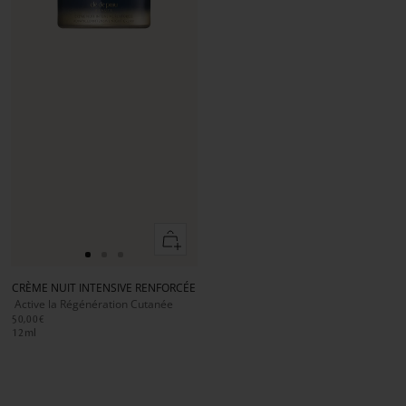
Ajouter
au
Aller
Aller
Aller
panier
au
au
au
CRÈME NUIT INTENSIVE RENFORCÉE
slide
slide
slide
Active la Régénération Cutanée
1
1
2
50,00€
12
ml