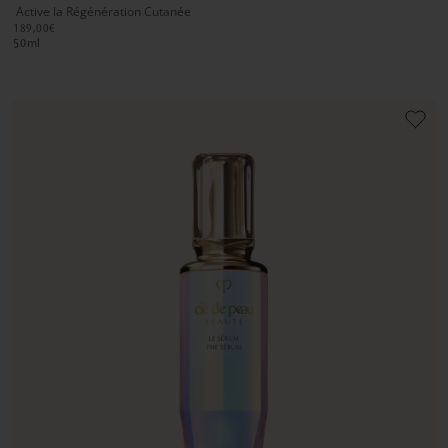
Active la Régénération Cutanée
1
1
2
189,00€
50
ml