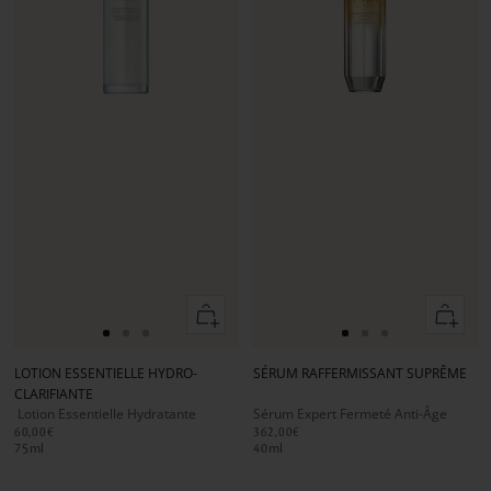
Ajouter
Ajouter
au
au
Aller
Aller
Aller
Aller
Aller
Aller
panier
panier
au
au
au
au
au
au
LOTION ESSENTIELLE HYDRO-
SÉRUM RAFFERMISSANT SUPRÊME
slide
slide
slide
slide
slide
slide
CLARIFIANTE
1
1
2
1
1
2
Lotion Essentielle Hydratante
Sérum Expert Fermeté Anti-Âge
60,00€
362,00€
75
ml
40
ml