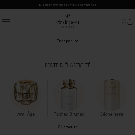
Passer
Livraison offerte pour toute commande
au
contenu
Clé
de
Peau
Beauté
Trier par
PERTE D'ÉLASTICITÉ
Anti-Âge
Taches Brunes
Sécheresse
21 produits