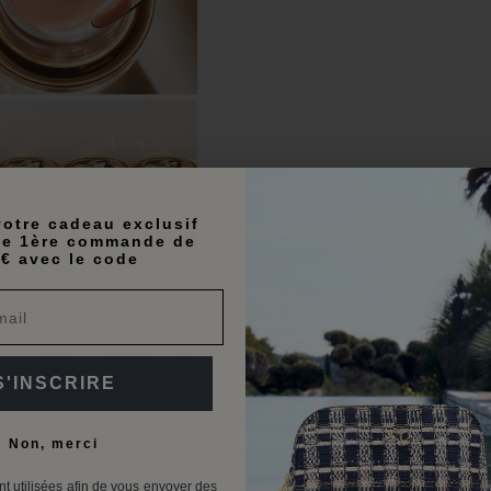
otre cadeau exclusif
te 1ère commande de
€ avec le code
S'INSCRIRE
Non, merci
t utilisées afin de vous envoyer des