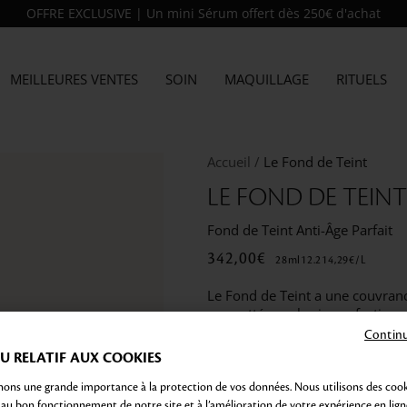
OFFRE EXCLUSIVE | Un mini Sérum offert dès 250€ d'achat
MEILLEURES VENTES
SOIN
MAQUILLAGE
RITUELS
Accueil
Le Fond de Teint
LE FOND DE TEINT
Fond de Teint Anti-Âge Parfait
342,00€
28
ml
12.214,29€
/
L
Le Fond de Teint a une couvrance
pour atténuer les imperfections,
renforcer son élasticité et de lu
Continu
 RELATIF AUX COOKIES
COULEUR :
ons une grande importance à la protection de vos données. Nous utilisons des cook
B30
 au bon fonctionnement de notre site et à l’amélioration de votre expérience en lign