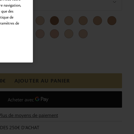
e navigation,
i que des
itique de
aramètres de
00€
AJOUTER AU PANIER
Plus de moyens de paiement
 DES 250€ D'ACHAT