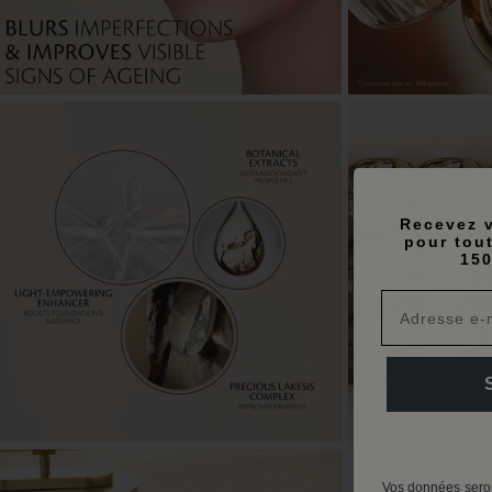
Recevez v
pour tou
150
Vos données seron