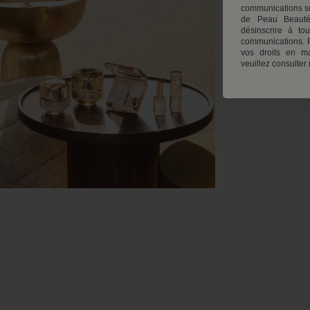
communications su
de Peau Beauté
désinscrire à to
communications. P
vos droits en ma
veuillez consulter