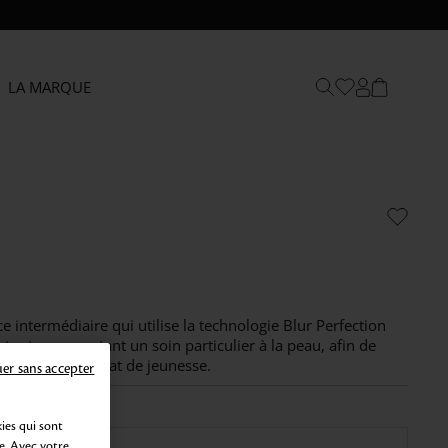
LA MARQUE
 intermédiaire qui utilise la technologie Blur Perfection
 tout en apportant un soin particulier à la peau, afin de
i redonner un éclat de jeunesse.
er sans accepter
ies qui sont
e. Avec votre