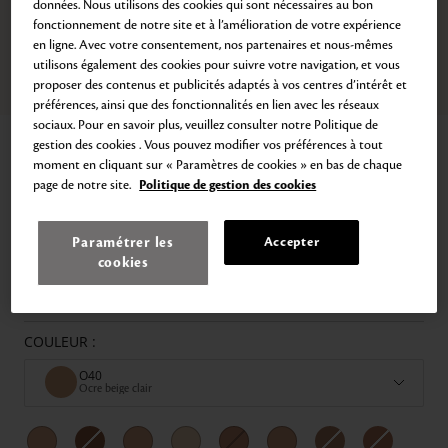
données. Nous utilisons des cookies qui sont nécessaires au bon
fonctionnement de notre site et à l’amélioration de votre expérience
en ligne. Avec votre consentement, nos partenaires et nous-mêmes
utilisons également des cookies pour suivre votre navigation, et vous
proposer des contenus et publicités adaptés à vos centres d’intérêt et
Zoom
Aller
Aller
Aller
préférences, ainsi que des fonctionnalités en lien avec les réseaux
au
au
au
sociaux. Pour en savoir plus, veuillez consulter notre Politique de
slide
slide
slide
Accueil
Teint Fluide Éclat Naturel
1
2
3
gestion des cookies . Vous pouvez modifier vos préférences à tout
moment en cliquant sur « Paramètres de cookies » en bas de chaque
TEINT FLUIDE ÉCLAT NATUREL
page de notre site.
Politique de gestion des cookies
SPF 25, Fini Naturel Lumineux
152,00€
35
ml
4.342,86€
/
L
Paramétrer les
Accepter
cookies
Le fond de teint liquide SPF 25 est disponible dans une gamme de 31
teintes fluides et hydratantes pour une application simple et un fini
naturel "seconde peau".
COULEUR :
O40
Ocre beige clair