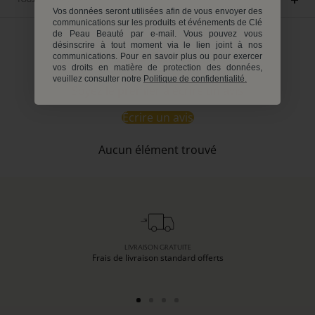
Vos données seront utilisées afin de vous envoyer des
communications sur les produits et événements de Clé
de Peau Beauté par e-mail. Vous pouvez vous
désinscrire à tout moment via le lien joint à nos
Avis Clients
communications. Pour en savoir plus ou pour exercer
vos droits en matière de protection des données,
veuillez consulter notre
Politique de confidentialité.
Soyez le premier à écrire un avis
Écrire un avis
Aucun élément trouvé
LIVRAISON GRATUITE
Frais de livraison standard offerts
Aller
Aller
Aller
Aller