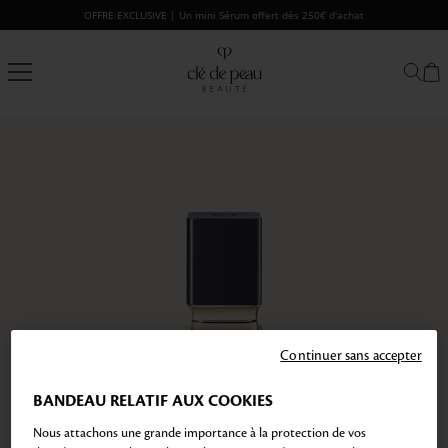
Passer
OFFRE EXCLUSIVE | Un mini Sérum offert dès 250€ d'achat
au
contenu
Clé
de
Peau
Beauté
Continuer sans accepter
BANDEAU RELATIF AUX COOKIES
Nous attachons une grande importance à la protection de vos