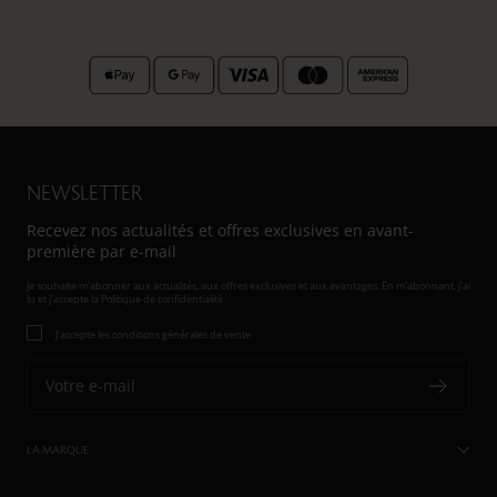
au
au
au
au
slide
slide
slide
slide
1
2
3
4
NEWSLETTER
Recevez nos actualités et offres exclusives en avant-
première par e-mail
Je souhaite m'abonner aux actualités, aux offres exclusives et aux avantages. En m'abonnant, j'ai
lu et j'accepte
la Politique de confidentialité.
J'accepte les conditions générales de vente
Votre e-mail
LA MARQUE