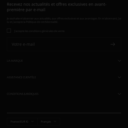
Recevez nos actualités et offres exclusives en avant-
première par e-mail
Je souhaite m'abonner aux actualités, aux offres exclusives et aux avantages. En m'abonnant, j'ai
lu et j'accepte
la Politique de confidentialité.
J'accepte les conditions générales de vente
Votre e-mail
LA MARQUE
ASSISTANCE CLIENTÈLE
CONDITIONS JURIDIQUES
Pays/région
Langue
France (EUR €)
Français