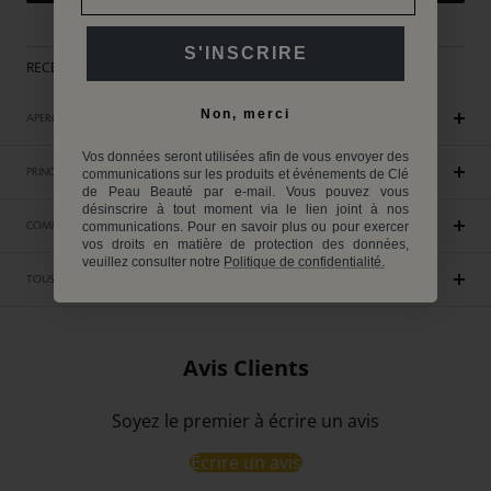
Plus de moyens de paiement
S'INSCRIRE
RECEVEZ UN CADEAU EXCLUSIF DES 250€ D'ACHAT
Non, merci
APERÇU
Vos données seront utilisées afin de vous envoyer des
PRINCIPAUX AVANTAGES
communications sur les produits et événements de Clé
de Peau Beauté par e-mail. Vous pouvez vous
désinscrire à tout moment via le lien joint à nos
COMMENT UTILISER
communications. Pour en savoir plus ou pour exercer
vos droits en matière de protection des données,
veuillez consulter notre
Politique de confidentialité.
TOUS LES INGRÉDIENTS
Avis Clients
Soyez le premier à écrire un avis
Écrire un avis