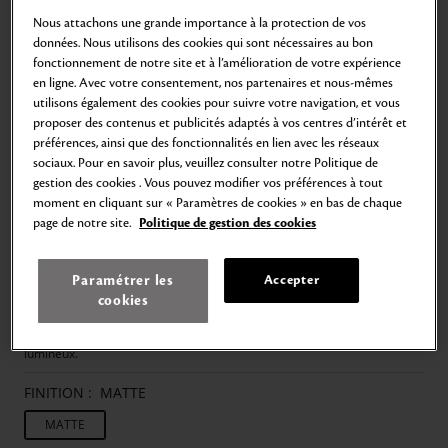
Nous attachons une grande importance à la protection de vos
données. Nous utilisons des cookies qui sont nécessaires au bon
fonctionnement de notre site et à l’amélioration de votre expérience
en ligne. Avec votre consentement, nos partenaires et nous-mêmes
Zoom
Aller
Aller
Aller
Aller
Aller
Aller
Aller
utilisons également des cookies pour suivre votre navigation, et vous
au
au
au
au
au
au
au
proposer des contenus et publicités adaptés à vos centres d’intérêt et
slide
slide
slide
slide
slide
slide
slide
Accueil
MAQUILLAGE
Lèvres
Rouge à Lèvres
préférences, ainsi que des fonctionnalités en lien avec les réseaux
1
2
3
4
5
6
7
sociaux. Pour en savoir plus, veuillez consulter notre Politique de
ROUGE À LÈVRES - ÉDITION LIMITÉE
gestion des cookies . Vous pouvez modifier vos préférences à tout
Rouge à lèvres mat soyeux et somptueux
moment en cliquant sur « Paramètres de cookies » en bas de chaque
page de notre site.
Politique de gestion des cookies
71,00€
4
g
17.750,00€
/
kg
Une finition mate éclatante. Une sensation douce et exquise.
Paramétrer les
Accepter
De plus, une hydratation délicieuse.
cookies
Lors de l'application, ce rouge à lèvres mat luxueux et onirique apporte
une couleur intense avec une finition légère et soyeuse, tout en
s'harmonisant de manière unique au teint et en le rendant plus
lumineux.
FINITION :
MATTE
MATTE