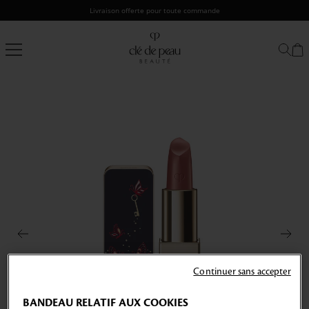
Passer
Livraison offerte pour toute commande
au
contenu
Clé
de
Peau
Beauté
Continuer sans accepter
BANDEAU RELATIF AUX COOKIES