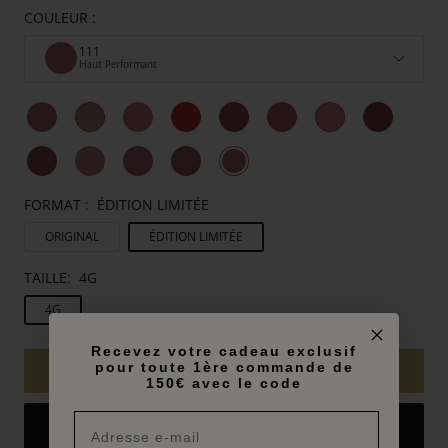
COULEUR :
111
Haut Performant
FORMAT :
ÉDITION LIMITÉE
ORIGINAL
ÉDITION LIMITÉE
TAILLE:
4G
4G
Recevez votre cadeau exclusif
pour toute 1ère commande de
71,00€
AJOUTER AU PANIER
150€ avec le code