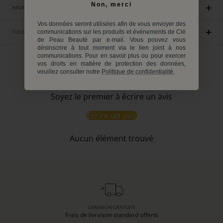
Non, merci
INFORMATIONS ENVIRONNEMENTALES
Vos données seront utilisées afin de vous envoyer des
communications sur les produits et événements de Clé
TOUS LES INGRÉDIENTS
de Peau Beauté par e-mail. Vous pouvez vous
désinscrire à tout moment via le lien joint à nos
communications. Pour en savoir plus ou pour exercer
vos droits en matière de protection des données,
Avis Clients
veuillez consulter notre
Politique de confidentialité.
Soyez le premier à écrire un avis
Écrire un avis
Aucun élément trouvé
LIVRAISON GRATUITE
Frais de livraison standard offerts