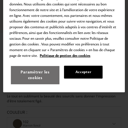
données. Nous utilisons des cookies qui sont nécessaires au bon
fonctionnement de notre site et à l’amélioration de votre expérience
en ligne. Avec votre consentement, nos partenaires et nous-mêmes
utilisons également des cookies pour suivre votre navigation, et vous
Zoom
Aller
Aller
proposer des contenus et publicités adaptés à vos centres d’intérêt et
au
au
préférences, ainsi que des fonctionnalités en lien avec les réseaux
slide
slide
sociaux. Pour en savoir plus, veuillez consulter notre Politique de
Accueil
Gel Sourcils
1
2
gestion des cookies . Vous pouvez modifier vos préférences à tout
GEL SOURCILS
moment en cliquant sur « Paramètres de cookies » en bas de chaque
page de notre site.
Politique de gestion des cookies
Gel Sourcils Longue Tenue
44,00€
3.5
ml
12.571,43€
/
L
Paramétrer les
Accepter
Le Gel Sourcils combine la puissance de l'innovation cosmétique et des
cookies
ingrédients de première qualité pour créer une formule unique qui offre
une finition tri-dimensionnelle souple, naturelle, durable et sans bavure.
Le tout en sublimant la beauté des sourcils sans donner l'impression
d'être totalement figé.
COULEUR :
102
Marron foncé