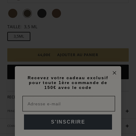
TAILLE:
3,5 ML
3,5ML
44,00€
AJOUTER AU PANIER
Recevez votre cadeau exclusif
pour toute 1ère commande de
Plus de moyens de paiement
150€ avec le code
RECEVEZ UN CADEAU EXCLUSIF DES 250€ D'ACHAT
PRINCIPAUX AVANTAGES
S'INSCRIRE
COMMENT UTILISER