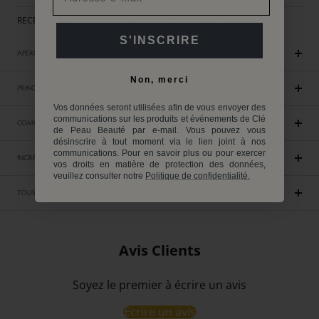
RECEVEZ UN CADEAU EXCLUSIF DES 250€ D'ACHAT
S'INSCRIRE
APERÇU
Non, merci
PRINCIPAUX AVANTAGES
Vos données seront utilisées afin de vous envoyer des
communications sur les produits et événements de Clé
COMMENT UTILISER
de Peau Beauté par e-mail. Vous pouvez vous
désinscrire à tout moment via le lien joint à nos
communications. Pour en savoir plus ou pour exercer
INGRÉDIENTS
vos droits en matière de protection des données,
veuillez consulter notre
Politique de confidentialité.
TOUS LES INGRÉDIENTS
Avis Clients
Soyez le premier à écrire un avis
Écrire un avis