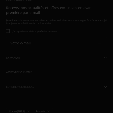
Recevez nos actualités et offres exclusives en avant-
première par e-mail
Je souhaite m'abonner aux actualités, aux offres exclusives et aux avantages. En m'abonnant, j'ai
lu et j'accepte
la Politique de confidentialité.
J'accepte les conditions générales de vente
Votre e-mail
LA MARQUE
ASSISTANCE CLIENTÈLE
CONDITIONS JURIDIQUES
Pays/région
Langue
France (EUR €)
Français