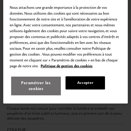
Nous attachons une grande importance à la protection de vos
données. Nous utilisons des cookies qui sont nécessaires au bon
fonctionnement de notre site et à l’amélioration de votre expérience
en ligne. Avec votre consentement, nos partenaires et nous-mêmes
Zoom
Aller
Aller
Aller
Aller
Aller
Aller
Aller
Aller
Aller
Aller
Aller
Aller
utilisons également des cookies pour suivre votre navigation, et vous
au
au
au
au
au
au
au
au
au
au
au
au
proposer des contenus et publicités adaptés à vos centres d’intérêt et
slide
slide
slide
slide
slide
slide
slide
slide
slide
slide
slide
slide
Accueil
MAQUILLAGE
Yeux
Fard à Paupières
1
2
3
4
5
6
7
8
9
10
11
12
préférences, ainsi que des fonctionnalités en lien avec les réseaux
sociaux. Pour en savoir plus, veuillez consulter notre Politique de
OMBRES À PAUPIÈRES - RECHARGE
gestion des cookies . Vous pouvez modifier vos préférences à tout
Fard à Paupières Hydratant 8H
moment en cliquant sur « Paramètres de cookies » en bas de chaque
page de notre site.
Politique de gestion des cookies
32,00€
4
g
8.000,00€
/
kg
Cette ombre à paupières unie s'inspire des magnifiques objets trouvés
Paramétrer les
Accepter
dans la mer.
cookies
Cette collection comprend six teintes aux tonalités variées, permettant
une gamme de looks polyvalents.
Chaque teinte est conçue pour contrôler la lumière et embellir vos
paupières d'un éclat subtil et lumineux, tout en prenant soin de la peau
délicate des paupières.
COULEUR :