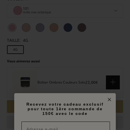
101
Aube rose océanique
TAILLE:
4G
4G
Vous aimerez aussi
Boîtier Ombres Couleurs Solo
22,00€
Recevez votre cadeau exclusif
32,00€
AJOUTER AU PANIER
pour toute 1ère commande de
150€ avec le code