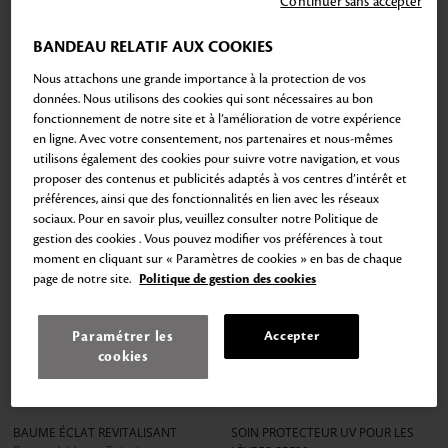
Continuer sans accepter
BANDEAU RELATIF AUX COOKIES
Nous attachons une grande importance à la protection de vos
données. Nous utilisons des cookies qui sont nécessaires au bon
fonctionnement de notre site et à l’amélioration de votre expérience
en ligne. Avec votre consentement, nos partenaires et nous-mêmes
utilisons également des cookies pour suivre votre navigation, et vous
proposer des contenus et publicités adaptés à vos centres d’intérêt et
préférences, ainsi que des fonctionnalités en lien avec les réseaux
sociaux. Pour en savoir plus, veuillez consulter notre Politique de
gestion des cookies . Vous pouvez modifier vos préférences à tout
moment en cliquant sur « Paramètres de cookies » en bas de chaque
page de notre site.
Politique de gestion des cookies
Paramétrer les
Accepter
cookies
Ajouter
Ajouter
au
au
Aller
Aller
Aller
Aller
Aller
Aller
panier
panier
au
au
au
au
au
au
BAUME ÉCLAT REVITALISANT
SOIN PROTECTEUR UV POUR LES
slide
slide
slide
slide
slide
slide