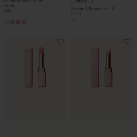
Baume à Lèvres Teinté
LÈVRES SPF30
1
1
2
1
1
2
49,00€
Hydrate & Protège des UV
2.8
g
72,00€
4
g