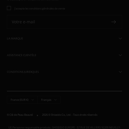
J'accepte les conditions générales de vente
Votre e-mail
LA MARQUE
ASSISTANCE CLIENTÈLE
CONDITIONS JURIDIQUES
Pays/région
Langue
France (EUR €)
Français
© Clé de Peau Beauté
2026 © Shiseido Co., Ltd. - Tous droits réservés
UE Personne responsable produits : SHISEIDO EUROPE - 57 RUE DE VILLIERS 92200 NEUILLY-