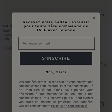
Ajouter
Ajouter
au
au
Aller
Aller
Aller
Aller
Aller
Aller
panier
panier
Recevez votre cadeau exclusif
au
au
au
au
au
au
pour toute 1ère commande de
BAUME ÉCLAT REVITALISANT
BAUME ÉCLAT REVITALISANT
slide
slide
slide
slide
slide
slide
150€ avec le code
Baume à Lèvres Teinté
Baume à Lèvres Teinté
1
1
2
1
1
2
49,00€
49,00€
2.8
g
2.8
g
S'INSCRIRE
Non, merci
Vos données seront utilisées afin de vous envoyer des
communications sur les produits et événements de Clé
de Peau Beauté par e-mail. Vous pouvez vous
désinscrire à tout moment via le lien joint à nos
communications. Pour en savoir plus ou pour exercer
Ajouter
vos droits en matière de protection des données,
veuillez consulter notre
Politique de confidentialité.
au
panier