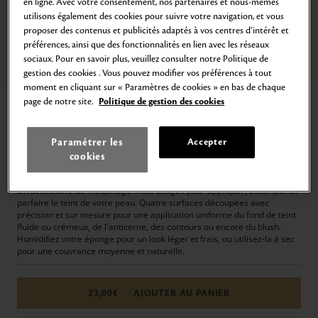
en ligne. Avec votre consentement, nos partenaires et nous-mêmes
utilisons également des cookies pour suivre votre navigation, et vous
proposer des contenus et publicités adaptés à vos centres d’intérêt et
préférences, ainsi que des fonctionnalités en lien avec les réseaux
sociaux. Pour en savoir plus, veuillez consulter notre Politique de
Zoom
gestion des cookies . Vous pouvez modifier vos préférences à tout
moment en cliquant sur « Paramètres de cookies » en bas de chaque
Accueil
MAQUILLAGE
Accessoires
Pinceaux & Éponges
page de notre site.
Politique de gestion des cookies
L'ÉPONGE
Paramétrer les
Accepter
Applique & Sublime le Teint
cookies
23,00€
Un accessoire de maquillage multi-usages pour appliquer, estomper et
parfaire le teint de votre peau. Quatre surfaces découpées avec
précision et sur mesure pour une application uniforme du fond de teint
fluide ou crémeux, de l'anticerne, des contours ou encore du blush.
Humidifiez votre éponge pour un look léger et frais, ou utilisez-la à sec
pour une couvrance moyenne et naturelle.
23,00€
AJOUTER AU PANIER