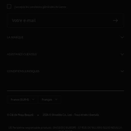
J'accepte les conditions générales de vente
Votre e-mail
LA MARQUE
ASSISTANCE CLIENTÈLE
CONDITIONS JURIDIQUES
Pays/région
Langue
France (EUR €)
Français
© Clé de Peau Beauté
2026 © Shiseido Co., Ltd. - Tous droits réservés
UE Personne responsable produits : SHISEIDO EUROPE - 57 RUE DE VILLIERS 92200 NEUILLY-