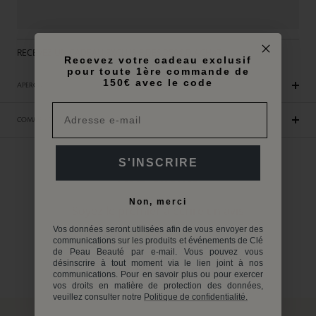
RECEVEZ UN CADEAU EXCLUSIF DES 250€ D'ACHAT
Recevez votre cadeau exclusif
pour toute 1ère commande de
150€ avec le code
APERÇU
COMMENT UTILISER
S'INSCRIRE
Avis Clients
Non, merci
Soyez le premier à écrire un avis
Vos données seront utilisées afin de vous envoyer des
Écrire un avis
communications sur les produits et événements de Clé
de Peau Beauté par e-mail. Vous pouvez vous
désinscrire à tout moment via le lien joint à nos
Aucun élément trouvé
communications. Pour en savoir plus ou pour exercer
vos droits en matière de protection des données,
veuillez consulter notre
Politique de confidentialité.