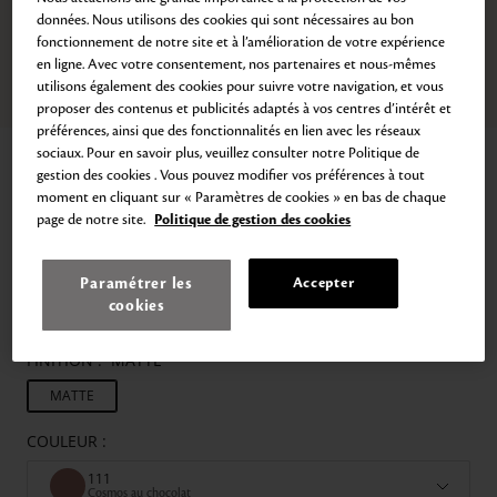
données. Nous utilisons des cookies qui sont nécessaires au bon
fonctionnement de notre site et à l’amélioration de votre expérience
en ligne. Avec votre consentement, nos partenaires et nous-mêmes
utilisons également des cookies pour suivre votre navigation, et vous
Zoom
Aller
Aller
Aller
Aller
Aller
proposer des contenus et publicités adaptés à vos centres d’intérêt et
au
au
au
au
au
préférences, ainsi que des fonctionnalités en lien avec les réseaux
slide
slide
slide
slide
slide
sociaux. Pour en savoir plus, veuillez consulter notre Politique de
Accueil
Rouge Crème Mat
1
2
3
4
5
gestion des cookies . Vous pouvez modifier vos préférences à tout
ROUGE CRÈME MAT
moment en cliquant sur « Paramètres de cookies » en bas de chaque
page de notre site.
Politique de gestion des cookies
Rouge Mat Hydratant 8H
59,00€
8
ml
7.375,00€
/
L
Paramétrer les
Accepter
Une finition mate profonde avec une couleur intensément riche. Une
cookies
sensation crémeuse exquise qui caresse les lèvres.
FINITION :
MATTE
MATTE
COULEUR :
111
Cosmos au chocolat