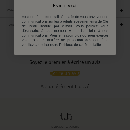
Non, merci
COMMENT UTILISER
Vos données seront utilisées afin de vous envoyer des
communications sur les produits et événements de Clé
TOUS LES INGRÉDIENTS
de Peau Beauté par e-mail. Vous pouvez vous
désinscrire à tout moment via le lien joint à nos
communications. Pour en savoir plus ou pour exercer
vos droits en matière de protection des données,
veuillez consulter notre
Politique de confidentialité.
Avis Clients
Soyez le premier à écrire un avis
Écrire un avis
Aucun élément trouvé
LIVRAISON GRATUITE