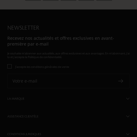
NEWSLETTER
Recevez nos actualités et offres exclusives en avant-
première par e-mail
Je souhaite m'abonner aux actualités, aux offres exclusives et aux avantages. En m'abonnant, j'ai
lu et j'accepte
la Politique de confidentialité.
J'accepte les conditions générales de vente
Votre e-mail
LA MARQUE
ASSISTANCE CLIENTÈLE
CONDITIONS JURIDIQUES