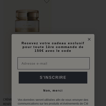
Recevez votre cadeau exclusif
pour toute 1ère commande de
150€ avec le code
S'INSCRIRE
Ajouter
au
Non, merci
Aller
Aller
Aller
panier
au
au
au
CRÈME JOUR PROTECTRICE
Vos données seront utilisées afin de vous envoyer des
slide
slide
slide
RENFORCÉE
communications sur les produits et événements de Clé
1
1
2