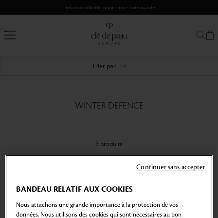
Passer
Livraison offerte pour toute commande
au
contenu
Clé
de
Peau
Beauté
Trier par
WINTER DEFENCE
3 produits
Continuer sans accepter
BANDEAU RELATIF AUX COOKIES
Nous attachons une grande importance à la protection de vos
données. Nous utilisons des cookies qui sont nécessaires au bon