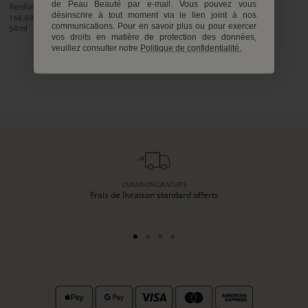
de Peau Beauté par e-mail. Vous pouvez vous
Renforce la Protection Cutanée
désinscrire à tout moment via le lien joint à nos
168,00€
communications. Pour en savoir plus ou pour exercer
50
ml
vos droits en matière de protection des données,
veuillez consulter notre
Politique de confidentialité.
LIVRAISON GRATUITE
Frais de livraison standard offerts
Aller
Aller
Aller
Aller
au
au
au
au
slide
slide
slide
slide
1
2
3
4