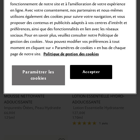
fonctionnement de notre site et à l’amélioration de votre expérience
en ligne. Avec votre consentement, nos partenaires et nous-mêmes
utilisons également des cookies pour suivre votre navigation, et vous
proposer des contenus et publicités adaptés à vos centres d’intérêt et
préférences, ainsi que des fonctionnalités en lien avec les réseaux
sociaux. Pour en savoir plus, veuillez consulter notre Politique de
gestion des cookies . Vous pouvez modifier vos préférences à tout
moment en cliquant sur « Paramètres de cookies » en bas de chaque
page de notre site.
Politique de gestion des cookies
Paramétrer les
Accepter
Ajouter
Ajouter
cookies
au
au
Aller
Aller
Aller
Aller
Aller
Aller
panier
panier
au
au
au
au
au
au
MOUSSE NETTOYANTE
LOTION ESSENTIELLE HYDRO-
slide
slide
slide
slide
slide
slide
ADOUCISSANTE
ADOUCISSANTE
1
1
2
1
1
2
Impuretés Ôtées, Peau Hydratée
Lotion Essentielle Hydratante
66,00€
127,00€
125
ml
170
ml
1 avis