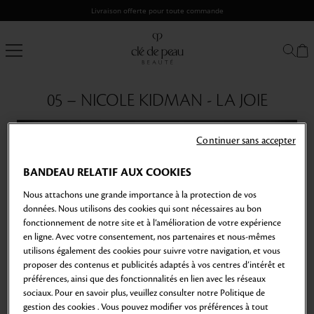
Passer
Livraison offerte pour toute commande
au
contenu
Clé
de
Peau
Beauté
05 – NICOLE KIDMAN - LA JOIE
Continuer sans accepter
BANDEAU RELATIF AUX COOKIES
Nous attachons une grande importance à la protection de vos
données. Nous utilisons des cookies qui sont nécessaires au bon
fonctionnement de notre site et à l’amélioration de votre expérience
en ligne. Avec votre consentement, nos partenaires et nous-mêmes
utilisons également des cookies pour suivre votre navigation, et vous
proposer des contenus et publicités adaptés à vos centres d’intérêt et
préférences, ainsi que des fonctionnalités en lien avec les réseaux
sociaux. Pour en savoir plus, veuillez consulter notre Politique de
L’actrice révèle comment la Joie peut se transformer en
gestion des cookies . Vous pouvez modifier vos préférences à tout