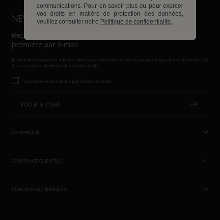
communications. Pour en savoir plus ou pour exercer
vos droits en matière de protection des données,
NEWSLETTER
veuillez consulter notre
Politique de confidentialité.
Recevez nos actualités et offres exclusives en avant-
première par e-mail
Je souhaite m'abonner aux actualités, aux offres exclusives et aux avantages. En m'abonnant, j'ai
lu et j'accepte
la Politique de confidentialité.
J'accepte les conditions générales de vente
Votre e-mail
LA MARQUE
ASSISTANCE CLIENTÈLE
CONDITIONS JURIDIQUES