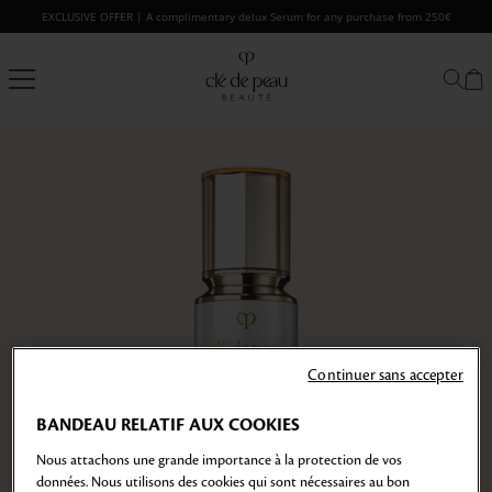
Skip
EXCLUSIVE OFFER | A complimentary delux Serum for any purchase from 250€
to
content
Clé
de
Peau
Beauté
Continuer sans accepter
BANDEAU RELATIF AUX COOKIES
Nous attachons une grande importance à la protection de vos
données. Nous utilisons des cookies qui sont nécessaires au bon