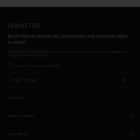
NEWSLETTER
Be the first to receive our latest news and exclusive offers
by email.
I would like to subscribe for updates, exclusive offers and special treats. By subscribing, I have
read and accept
Privacy Policy.
I agree to the terms and conditions
Your e-mail
THE BRAND
CLIENT ASSISTANCE
LEGAL TERMS