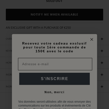
SOLD OUT
NOTIFY ME WHEN AVAILABLE
AN EXCLUSIVE GIFT WITH A PURCHASE OF €250
OVERVIEW
Recevez votre cadeau exclusif
pour toute 1ère commande de
150€ avec le code
KEY BENEFITS
HOW TO USE
INGREDIENTS
S'INSCRIRE
INGREDIENTS INCI
Non, merci
Vos données seront utilisées afin de vous envoyer des
Customer Reviews
communications sur les produits et événements de Clé