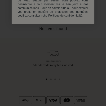
de Peau Beauté par e-mail. Vous pouvez vous
désinscrire à tout moment via le lien joint à nos
Be the first to write a review
communications. Pour en savoir plus ou pour exercer
vos droits en matière de protection des données,
veuillez consulter notre
Politique de confidentialité.
Write a review
No items found
FREE SHIPPING
Standard delivery fees waived
Go
Go
Go
Go
to
to
to
to
slide
slide
slide
slide
1
2
3
4