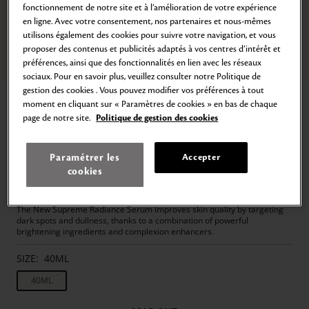
fonctionnement de notre site et à l’amélioration de votre expérience
en ligne. Avec votre consentement, nos partenaires et nous-mêmes
utilisons également des cookies pour suivre votre navigation, et vous
proposer des contenus et publicités adaptés à vos centres d’intérêt et
Zoom
préférences, ainsi que des fonctionnalités en lien avec les réseaux
Go
Go
Go
Go
Go
Go
Go
Go
to
to
to
to
to
to
to
to
sociaux. Pour en savoir plus, veuillez consulter notre Politique de
slide
slide
slide
slide
slide
slide
slide
slide
gestion des cookies . Vous pouvez modifier vos préférences à tout
Home
All skincare
Serum
1
2
3
4
5
6
7
8
moment en cliquant sur « Paramètres de cookies » en bas de chaque
BRIGHTENING SERUM SUPREME
page de notre site.
Politique de gestion des cookies
Intensive brightening serum
Paramétrer les
Accepter
349,00€
SOLD OUT
40
ml
cookies
1 review
The New Supreme Radiance Serum improves skin quality by targeting
dark spots and dullness, thanks to a combination of powerful
brightening ingredients and complexion enhancers.
SIZE:
40ML
40ML