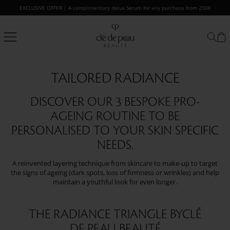
Skip
EXCLUSIVE OFFER | A complimentary delux Serum for any purchase from 250€
to
content
Clé
de
Peau
Beauté
TAILORED RADIANCE
DISCOVER OUR 3 BESPOKE PRO-
AGEING ROUTINE TO BE
PERSONALISED TO YOUR SKIN SPECIFIC
NEEDS.
A reinvented layering technique from skincare to make-up to target
the signs of ageing (dark spots, loss of firmness or wrinkles) and help
maintain a youthful look for even longer.
THE RADIANCE TRIANGLE BYCLÉ
DE PEAU BEAUTÉ