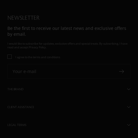
NEWSLETTER
Be the first to receive our latest news and exclusive offers
by email.
I would like to subscribe for updates, exclusive offers and special treats. By subscribing, I have
read and accept
Privacy Policy.
I agree to the terms and conditions
Your e-mail
THE BRAND
CLIENT ASSISTANCE
LEGAL TERMS