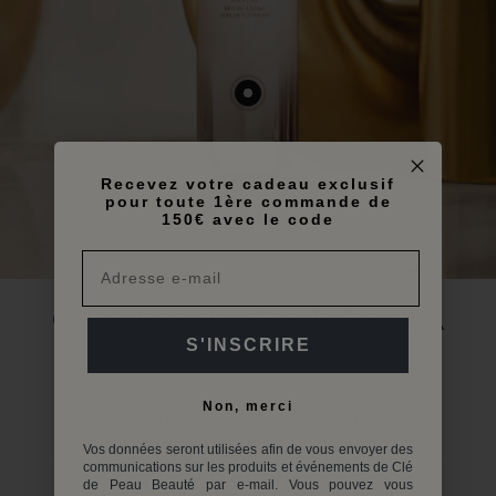
Show
product
Brightening
Serum
Supreme
Recevez votre cadeau exclusif
pour toute 1ère commande de
150€ avec le code
COMPLEXION POWERED BY A
S'INSCRIRE
RADIANCE EXPERTISE
Clé de Peau Beauté has been pushing back the boundaries of
Non, merci
skin cell science to create hybrid formulas with the power to
release each woman’s potential for radiance. Unmatched
Vos données seront utilisées afin de vous envoyer des
sensoriality, technological innovation, long-lasting skincare and
communications sur les produits et événements de Clé
intuitive application techniques all come together to take
de Peau Beauté par e-mail. Vous pouvez vous
performance to a new level.