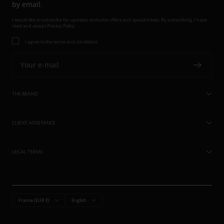
by email.
I would like to subscribe for updates, exclusive offers and special treats. By subscribing, I have
read and accept
Privacy Policy.
I agree to the terms and conditions
Your e-mail
THE BRAND
CLIENT ASSISTANCE
LEGAL TERMS
Country/region
Language
France (EUR €)
English