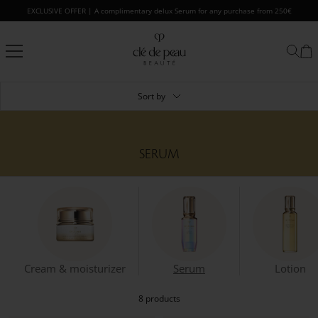
Skip
EXCLUSIVE OFFER | A complimentary delux Serum for any purchase from 250€
to
content
Clé
de
Peau
Beauté
Sort by
SERUM
Cream & moisturizer
Serum
Lotion
8 products