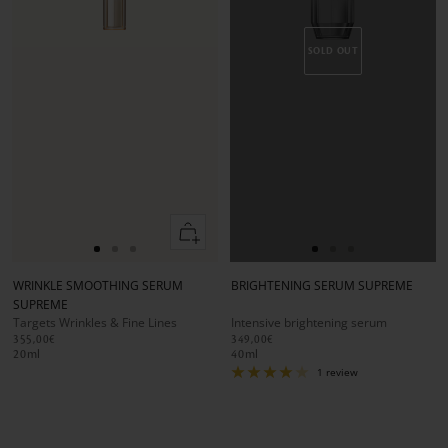
SOLD OUT
Add
to
Go
Go
Go
Go
Go
Go
cart
to
to
to
to
to
to
WRINKLE SMOOTHING SERUM
BRIGHTENING SERUM SUPREME
slide
slide
slide
slide
slide
slide
SUPREME
1
1
2
1
1
2
Targets Wrinkles & Fine Lines
Intensive brightening serum
355,00€
349,00€
20
ml
40
ml
1 review