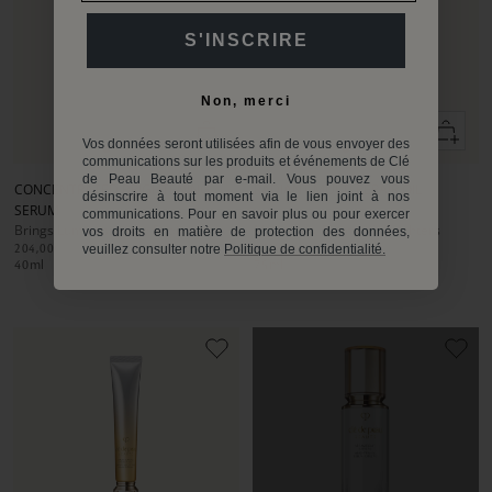
S'INSCRIRE
Non, merci
Add
Add
to
to
Vos données seront utilisées afin de vous envoyer des
Go
Go
Go
Go
Go
Go
communications sur les produits et événements de Clé
cart
cart
to
to
to
to
to
to
de Peau Beauté par e-mail. Vous pouvez vous
CONCENTRATED BRIGHTENING
RADIANT MULTI REPAIR OIL
slide
slide
slide
slide
slide
slide
désinscrire à tout moment via le lien joint à nos
SERUM
1
1
2
1
1
2
communications. Pour en savoir plus ou pour exercer
Brings Luminosity and Radiance
Moistures, Plumps & Brighters
vos droits en matière de protection des données,
204,00€
172,00€
veuillez consulter notre
Politique de confidentialité.
40
ml
75
ml