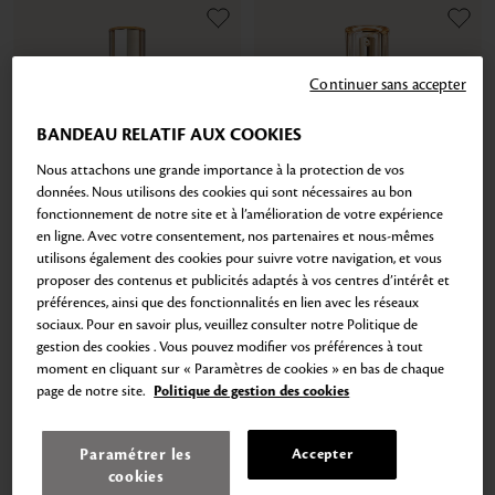
Continuer sans accepter
BANDEAU RELATIF AUX COOKIES
Nous attachons une grande importance à la protection de vos
données. Nous utilisons des cookies qui sont nécessaires au bon
fonctionnement de notre site et à l’amélioration de votre expérience
en ligne. Avec votre consentement, nos partenaires et nous-mêmes
utilisons également des cookies pour suivre votre navigation, et vous
proposer des contenus et publicités adaptés à vos centres d’intérêt et
préférences, ainsi que des fonctionnalités en lien avec les réseaux
sociaux. Pour en savoir plus, veuillez consulter notre Politique de
gestion des cookies . Vous pouvez modifier vos préférences à tout
moment en cliquant sur « Paramètres de cookies » en bas de chaque
page de notre site.
Politique de gestion des cookies
Add
Add
to
to
Go
Go
Go
Go
Go
Go
cart
cart
Paramétrer les
Accepter
to
to
to
to
to
to
cookies
FIRMING SERUM SUPREME
PRECIOUS GOLD VITALITY SERUM
slide
slide
slide
slide
slide
slide