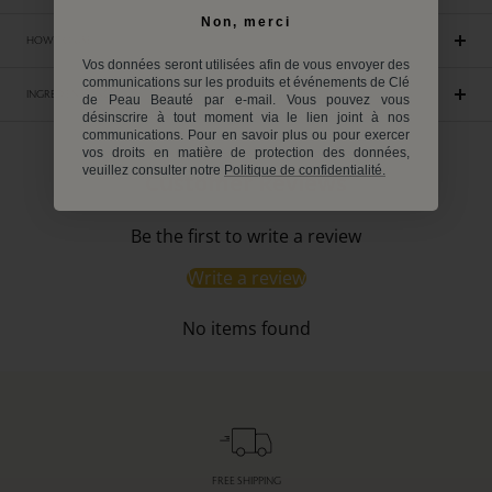
Non, merci
HOW TO USE
Vos données seront utilisées afin de vous envoyer des
communications sur les produits et événements de Clé
INGREDIENTS INCI
de Peau Beauté par e-mail. Vous pouvez vous
désinscrire à tout moment via le lien joint à nos
communications. Pour en savoir plus ou pour exercer
vos droits en matière de protection des données,
veuillez consulter notre
Politique de confidentialité.
Customer Reviews
Be the first to write a review
Write a review
No items found
FREE SHIPPING