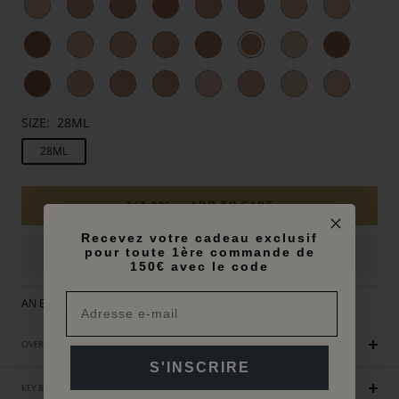
SIZE:
28ML
28ML
342,00€
ADD TO CART
Recevez votre cadeau exclusif
pour toute 1ère commande de
150€ avec le code
AN EXCLUSIVE GIFT WITH A PURCHASE OF €250
OVERVIEW
S'INSCRIRE
KEY BENEFITS