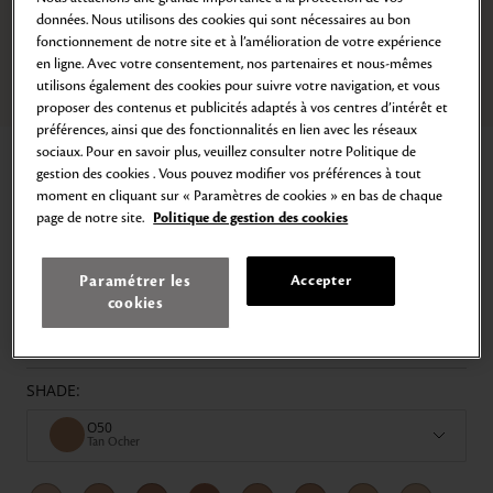
données. Nous utilisons des cookies qui sont nécessaires au bon
fonctionnement de notre site et à l’amélioration de votre expérience
en ligne. Avec votre consentement, nos partenaires et nous-mêmes
utilisons également des cookies pour suivre votre navigation, et vous
Zoom
Go
Go
Go
Go
Go
Go
Go
Go
proposer des contenus et publicités adaptés à vos centres d’intérêt et
to
to
to
to
to
to
to
to
préférences, ainsi que des fonctionnalités en lien avec les réseaux
slide
slide
slide
slide
slide
slide
slide
slide
sociaux. Pour en savoir plus, veuillez consulter notre Politique de
Home
The Foundation
1
2
3
4
5
6
7
8
gestion des cookies . Vous pouvez modifier vos préférences à tout
THE FOUNDATION
moment en cliquant sur « Paramètres de cookies » en bas de chaque
page de notre site.
Politique de gestion des cookies
Iconic Age-Defying Foundation
342,00€
28
ml
Paramétrer les
Accepter
The Foundation is a buildable coverage foundation that uses Blur
cookies
Perfection Technology to diffuse the appearance of imperfections while
also delivering enhanced skincare benefits to support firmness for
youthful radiance.
SHADE:
O50
Tan Ocher