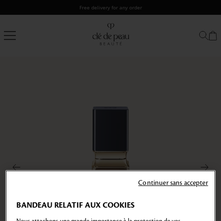
Skip
Free delivery for any order
to
content
Clé
de
Peau
Beauté
Continuer sans accepter
BANDEAU RELATIF AUX COOKIES