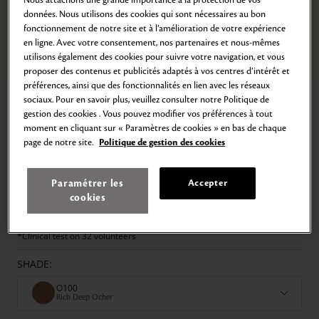
Nous attachons une grande importance à la protection de vos
données. Nous utilisons des cookies qui sont nécessaires au bon
fonctionnement de notre site et à l’amélioration de votre expérience
en ligne. Avec votre consentement, nos partenaires et nous-mêmes
utilisons également des cookies pour suivre votre navigation, et vous
Zoom
Go
Go
proposer des contenus et publicités adaptés à vos centres d’intérêt et
to
to
préférences, ainsi que des fonctionnalités en lien avec les réseaux
slide
slide
Home
Radiant Fluid Foundation Matte
sociaux. Pour en savoir plus, veuillez consulter notre Politique de
1
2
gestion des cookies . Vous pouvez modifier vos préférences à tout
RADIANT FLUID FOUNDATION MATTE
moment en cliquant sur « Paramètres de cookies » en bas de chaque
page de notre site.
Politique de gestion des cookies
Radiant Matte Finish, SPF 25
152,00€
SOLD OUT
35
ml
Paramétrer les
Accepter
A 24-hour, long-wearing* foundation that improves skin’s condition
cookies
from within. Starring Light-Empowering Enhancer, an innovative optical
technology inspired by the brilliance of diamonds, new Radiant Fluid
Matte Foundation drapes a subtle veil of light over a matte finish.
*Clinical test on 32 volunteers
SHADE:
O100
Rich Deep Ocher