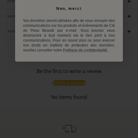
HOW TO USE
Non, merci
INGREDIENTS
Vos données seront utilisées afin de vous envoyer des
communications sur les produits et événements de Clé
de Peau Beauté par e-mail. Vous pouvez vous
INGREDIENTS INCI
désinscrire à tout moment via le lien joint à nos
communications. Pour en savoir plus ou pour exercer
vos droits en matière de protection des données,
veuillez consulter notre
Politique de confidentialité.
Customer Reviews
Be the first to write a review
Write a review
No items found