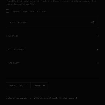
I would like to subscribe for updates, exclusive offers and special treats. By subscribing, I have
read and accept
Privacy Policy.
I agree to the terms and conditions
Your e-mail
THE BRAND
CLIENT ASSISTANCE
LEGAL TERMS
Country/region
Language
France (EUR €)
English
© Clé de Peau Beauté
2026 © Shiseido Co.,Ltd. - All rights reserved