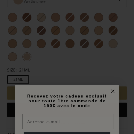
Very Light Ivory
SIZE:
21ML
21ML
152,00€
ADD TO CART
Recevez votre cadeau exclusif
pour toute 1ère commande de
150€ avec le code
More payment options