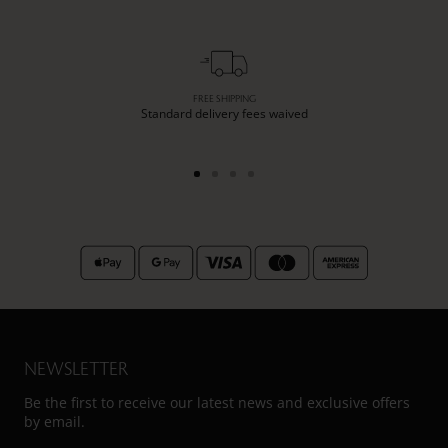
FREE SHIPPING
Standard delivery fees waived
Go
Go
Go
Go
to
to
to
to
slide
slide
slide
slide
1
2
3
4
NEWSLETTER
Be the first to receive our latest news and exclusive offers
by email.