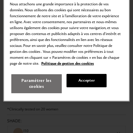
Nous attachons une grande importance à la protection de vos
données. Nous utilisons des cookies qui sont nécessaires au bon
fonctionnement de notre site et à l’amélioration de votre expérience
en ligne. Avec votre consentement, nos partenaires et nous-mêmes
Zoom
Go
Go
utilisons également des cookies pour suivre votre navigation, et vous
to
to
proposer des contenus et publicités adaptés à vos centres d’intérêt et
slide
slide
préférences, ainsi que des fonctionnalités en lien avec les réseaux
Home
Radiant Cream Foundation
1
2
sociaux. Pour en savoir plus, veuillez consulter notre Politique de
RADIANT CREAM FOUNDATION
gestion des cookies . Vous pouvez modifier vos préférences à tout
moment en cliquant sur « Paramètres de cookies » en bas de chaque
Skincare Infused. Dewy Finish
page de notre site.
Politique de gestion des cookies
152,00€
1 review
Paramétrer les
Accepter
cookies
The Radiant Cream Foundation is a fusion of skincare and makeup that
delivers flawless coverage with a silky, dewy finish that lasts for 24
hours.*
*Clinically tested on 20 women
SHADE:
I10