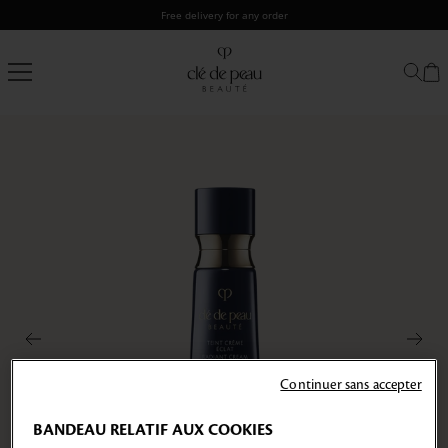
Skip
Free delivery for any order
to
content
Clé
de
Peau
Beauté
Continuer sans accepter
BANDEAU RELATIF AUX COOKIES