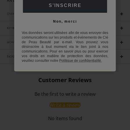
AN EXCLUSIVE GIFT WITH A PURCHASE OF €250
S'INSCRIRE
OVERVIEW
Non, merci
KEY BENEFITS
Vos données seront utilisées afin de vous envoyer des
communications sur les produits et événements de Clé
de Peau Beauté par e-mail. Vous pouvez vous
HOW TO USE
désinscrire à tout moment via le lien joint à nos
communications. Pour en savoir plus ou pour exercer
vos droits en matière de protection des données,
INGREDIENTS INCI
veuillez consulter notre
Politique de confidentialité.
Customer Reviews
Be the first to write a review
Write a review
No items found