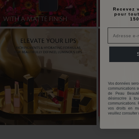
Recevez v
pour tou
150
Vos données seron
communications su
de Peau Beauté
désinscrire à to
communications. P
vos droits en ma
veuillez consulter