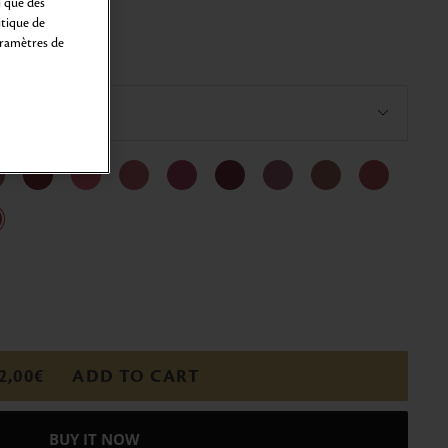
i que des
itique de
aramètres de
2,00€
ADD TO CART
BUY IT NOW