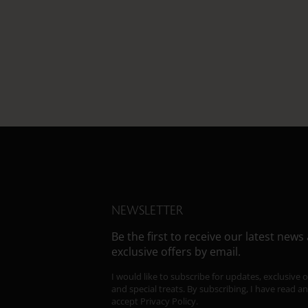
NEWSLETTER
Be the first to receive our latest news
exclusive offers by email.
I would like to subscribe for updates, exclusive o
and special treats. By subscribing, I have read a
accept
Privacy Policy.