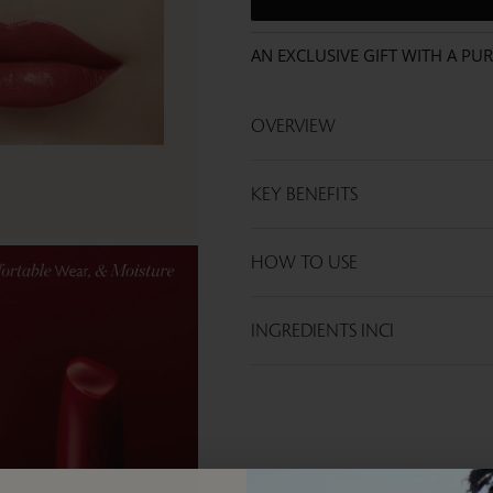
AN EXCLUSIVE GIFT WITH A PU
OVERVIEW
KEY BENEFITS
HOW TO USE
INGREDIENTS INCI