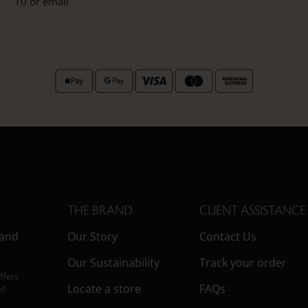
10 or email
THE BRAND
CLIENT ASSISTANCE
 and
Our Story
Contact Us
Our Sustainability
Track your order
ffers
Locate a store
FAQs
nd