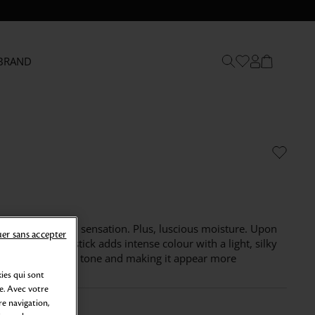
BRAND
site light smooth sensation. Plus, luscious moisture. ​Upon
er sans accepter
m-like matte lipstick adds intense colour with a light, silky
ing with the skin tone and making it appear more
ies qui sont
e. Avec votre
e navigation,