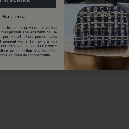
S'INSCRIRE
Non, merci
t utilisées afin de vous envoyer des
r les produits et événements de Clé
 par e-mail. Vous pouvez vous
ut moment via le lien joint à nos
our en savoir plus ou pour exercer
tière de protection des données,
 notre
Politique de confidentialité.
Customer Reviews