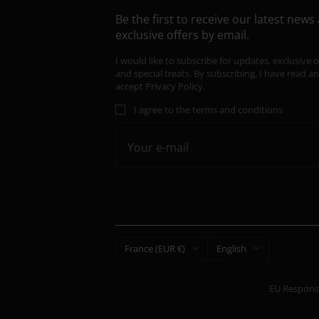
Be the first to receive our latest news
exclusive offers by email.
I would like to subscribe for updates, exclusive o
and special treats. By subscribing, I have read a
accept
Privacy Policy.
I agree to the terms and conditions
Your e-mail
Country/region
Language
France (EUR €)
English
EU Responsi