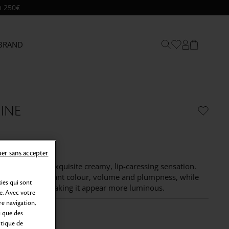
m 250€
BRAND
INE
er sans accepter
rich colour. An exquisite creamy, lip-caressing sensation.
ne provides vibrant colour, volume and plumpness, while
ies qui sont
skin tone and making it appear more luminous.
e. Avec votre
e navigation,
i que des
itique de