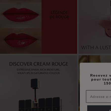
Recevez v
pour tou
150