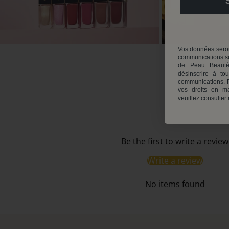
Vos données seron
communications su
de Peau Beauté
désinscrire à to
communications. P
vos droits en ma
veuillez consulter
Be the first to write a review
Write a review
No items found