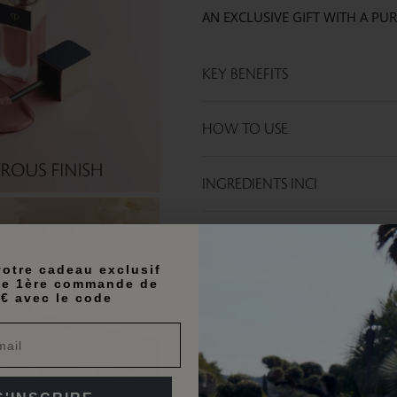
AN EXCLUSIVE GIFT WITH A PU
KEY BENEFITS
HOW TO USE
INGREDIENTS INCI
otre cadeau exclusif
te 1ère commande de
€ avec le code