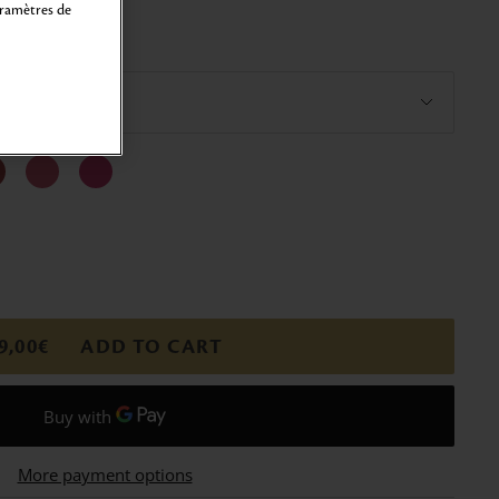
aramètres de
9,00€
ADD TO CART
More payment options