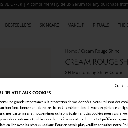
SIVE OFFER | A complimentary delux Serum for any purchase fro
BESTSELLERS
SKINCARE
MAKEUP
RITUALS
THE 
Home
Cream Rouge Shine
CREAM ROUGE SH
8H Moisturising Shiny Colour
59,00€
8
ml
Continu
 RELATIF AUX COOKIES
A lustrous finish with intensely 
This luxurious cream rouge shi
ons une grande importance à la protection de vos données. Nous utilisons des cook
uniquely harmonizing with the 
 au bon fonctionnement de notre site et à l’amélioration de votre expérience en lign
t, nos partenaires et nous-mêmes utilisons également des cookies pour suivre votr
FINISH:
SHINE
poser des contenus et publicités adaptés à vos centres d’intérêt et préférences, ains
tés en lien avec les réseaux sociaux. Pour en savoir plus, veuillez consulter notre Pol
SHINE