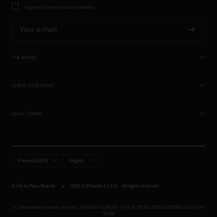
I agree to the terms and conditions
Your e-mail
THE BRAND
CLIENT ASSISTANCE
LEGAL TERMS
Country/region
Language
France (EUR €)
English
© Clé de Peau Beauté
2026 © Shiseido Co.,Ltd. - All rights reserved
EU Responsible person on pack : SHISEIDO EUROPE - 57 RUE DE VILLIERS 92200 NEUILLY-SUR-
SEINE