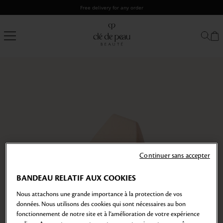
Skip
Free delivery for any order
to
content
Clé
de
Peau
Beauté
Continuer sans accepter
BANDEAU RELATIF AUX COOKIES
Nous attachons une grande importance à la protection de vos
données. Nous utilisons des cookies qui sont nécessaires au bon
fonctionnement de notre site et à l’amélioration de votre expérience