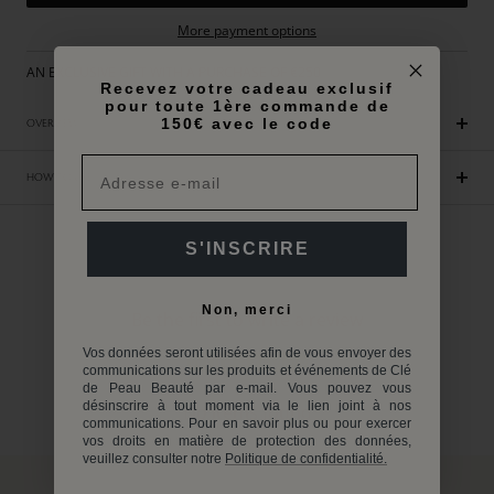
More payment options
AN EXCLUSIVE GIFT WITH A PURCHASE OF €250
Recevez votre cadeau exclusif
pour toute 1ère commande de
150€ avec le code
OVERVIEW
HOW TO USE
S'INSCRIRE
Customer Reviews
Non, merci
Be the first to write a review
Vos données seront utilisées afin de vous envoyer des
Write a review
communications sur les produits et événements de Clé
de Peau Beauté par e-mail. Vous pouvez vous
désinscrire à tout moment via le lien joint à nos
No items found
communications. Pour en savoir plus ou pour exercer
vos droits en matière de protection des données,
veuillez consulter notre
Politique de confidentialité.