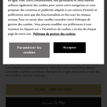
en ligne. Avec votre consentement, nos partenaires et nous-mêmes
utilisons également des cookies pour suivre votre navigation, et vous
proposer des contenus et publicités adaptés à vos centres d’intérêt et
préférences, ainsi que des fonctionnalités en lien avec les réseaux
sociaux. Pour en savoir plus, veuillez consulter notre Politique de
Zoom
gestion des cookies . Vous pouvez modifier vos préférences à tout
moment en cliquant sur « Paramètres de cookies » en bas de chaque
Home
Makeup
Accessories
Brushes & Puffs
page de notre site.
Politique de gestion des cookies
THE SPONGE
Paramétrer les
Accepter
Applies & Perfects Complexion
cookies
23,00€
A multi-use tool for application, blending and perfecting. Four precision-
cut surfaces, custom-created for fluid and cream-based foundation,
concealer, contour and blush. Dampen for a light, dewy look, or use dry
for medium, natural coverage.
23,00€
ADD TO CART